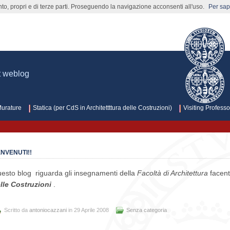
nto, propri e di terze parti. Proseguendo la navigazione acconsenti all'uso.
Per sape
struzioni architettura
t weblog
Murature
Statica (per CdS in Architettttura delle Costruzioni)
Visiting Profess
NVENUTI!!
esto blog riguarda gli insegnamenti della
Facoltà di Architettura
facent
lle Costruzioni
.
Scritto da
antoniocazzani
in 29 Aprile 2008
Senza categoria