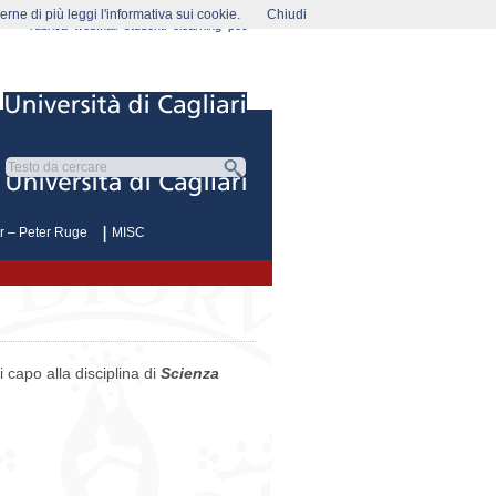
rne di più leggi l'informativa sui cookie.
Chiudi
rubrica
webmail
studenti
elearning
pec
or – Peter Ruge
MISC
i capo alla disciplina di
Scienza