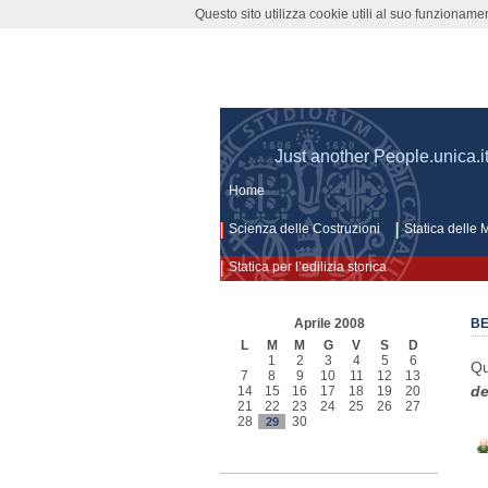
Questo sito utilizza cookie utili al suo funzioname
Scienza delle co
Just another People.unica.i
Home
Scienza delle Costruzioni
Statica delle 
Statica per l’edilizia storica
Aprile 2008
BE
L
M
M
G
V
S
D
1
2
3
4
5
6
Qu
7
8
9
10
11
12
13
de
14
15
16
17
18
19
20
21
22
23
24
25
26
27
28
30
29