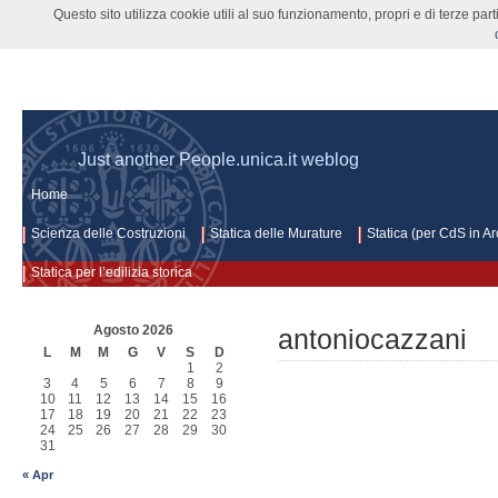
Questo sito utilizza cookie utili al suo funzionamento, propri e di terze pa
Scienza delle costruzioni archi
Just another People.unica.it weblog
Home
Scienza delle Costruzioni
Statica delle Murature
Statica (per CdS in Arc
Statica per l’edilizia storica
Agosto 2026
antoniocazzani
L
M
M
G
V
S
D
1
2
3
4
5
6
7
8
9
10
11
12
13
14
15
16
17
18
19
20
21
22
23
24
25
26
27
28
29
30
31
« Apr