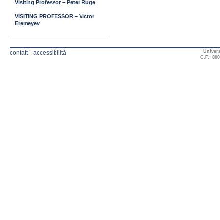
Visiting Professor – Peter Ruge
VISITING PROFESSOR – Victor
Eremeyev
Univers
contatti
|
accessibilità
C.F.: 800