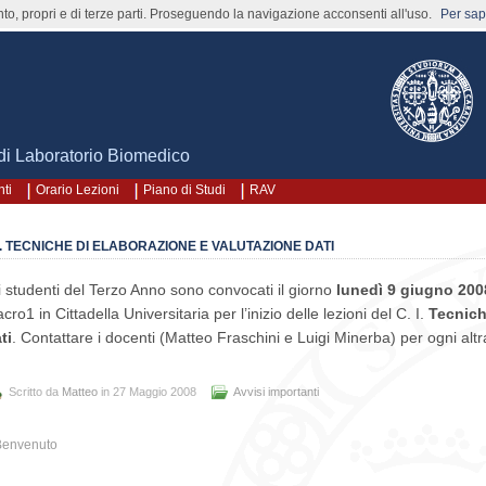
nto, propri e di terze parti. Proseguendo la navigazione acconsenti all'uso.
Per sape
 di Laboratorio Biomedico
ti
Orario Lezioni
Piano di Studi
RAV
I. TECNICHE DI ELABORAZIONE E VALUTAZIONE DATI
i studenti del Terzo Anno sono convocati il giorno
lunedì 9 giugno 2008
cro1 in Cittadella Universitaria per l’inizio delle lezioni del C. I.
Tecnich
ti
. Contattare i docenti (Matteo Fraschini e Luigi Minerba) per ogni alt
Scritto da
Matteo
in 27 Maggio 2008
Avvisi importanti
Benvenuto