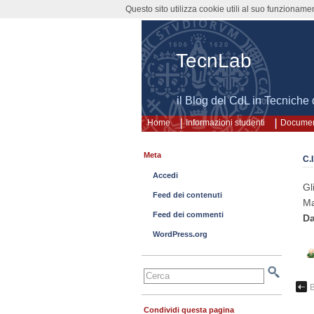
Questo sito utilizza cookie utili al suo funzioname
TecnLab
il Blog del CdL in Tecniche
Home
Informazioni studenti
Documen
Meta
C.
Accedi
Gl
Feed dei contenuti
Ma
Feed dei commenti
Da
WordPress.org
Condividi questa pagina