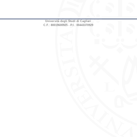
Università degli Studi di Cagliari
C.F.: 80019600925 - P.I.: 00443370929