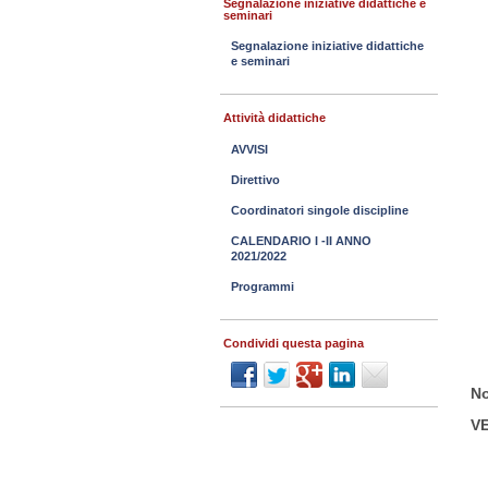
Segnalazione iniziative didattiche e
seminari
Segnalazione iniziative didattiche
e seminari
Attività didattiche
AVVISI
Direttivo
Coordinatori singole discipline
CALENDARIO I -II ANNO
2021/2022
Programmi
Condividi questa pagina
No
V