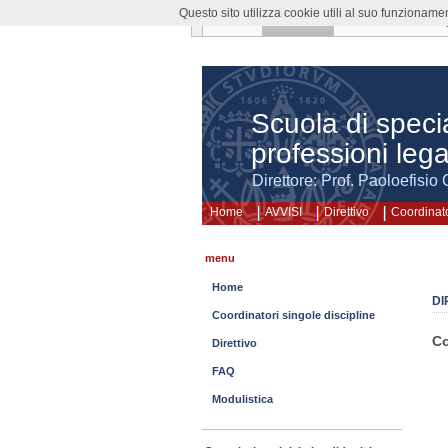
Questo sito utilizza cookie utili al suo funzioname
AVVISI
Direttivo
Coordinatori Sin
Scuola di speci
professioni lega
Direttore: Prof. Paoloefisio 
Home
AVVISI
Direttivo
Coordinato
menu
Home
DI
Coordinatori singole discipline
Co
Direttivo
FAQ
Modulistica