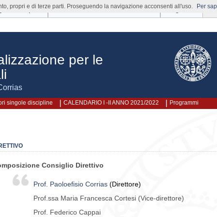
nto, propri e di terze parti. Proseguendo la navigazione acconsenti all'uso.
Per sape
gole Discipline
CALENDARIO I -II ANNO 2021/2022
Programmi
alizzazione per le
li
Corrias
ri singole discipline
CALENDARIO I -II ANNO 2021/2022
Programmi
RETTIVO
mposizione Consiglio Direttivo
Prof. Paoloefisio Corrias
(Direttore)
Prof.ssa Maria Francesca Cortesi (Vice-direttore)
Prof. Federico Cappai