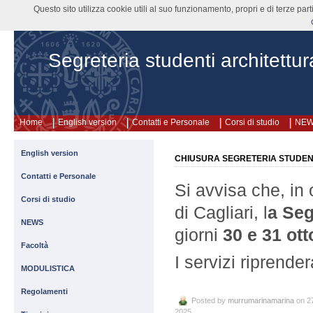
Questo sito utilizza cookie utili al suo funzionamento, propri e di terze pa
Segreteria studenti architettur
Home
English version
Contatti e Personale
Corsi di studio
NE
English version
CHIUSURA SEGRETERIA STUDENT
Contatti e Personale
Si avvisa che, in 
Corsi di studio
di Cagliari, l
a Seg
NEWS
giorni
30 e 31 ot
Facoltà
I servizi riprend
MODULISTICA
Regolamenti
Posted by
murrumarinamarina
on 27
2025