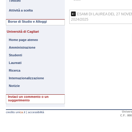
Tirocini
Attività a scelta
ESAMI DI LAUREA DEL 27 NOVEM
2024/2025
Borse di Studio e Alloggi
Università di Cagliari
Home page ateneo
Amministrazione
Studenti
Laureati
Ricerca
Internazionalizzazione
Notizie
Inviaci un commento o un
suggerimento
Univers
credits uni
ca
.it
|
accessibilità
C.F.: 800