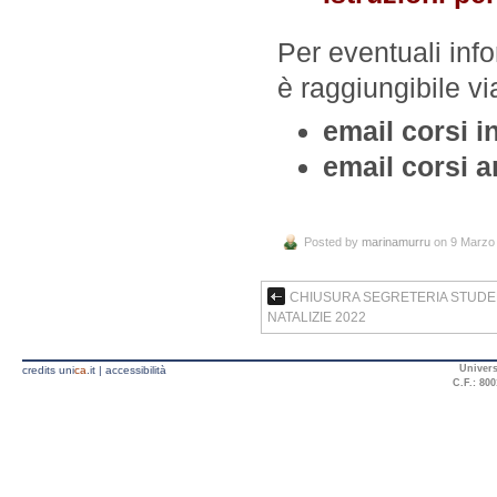
Per eventuali info
è raggiungibile vi
email corsi 
email corsi a
Posted by
marinamurru
on 9 Marzo
CHIUSURA SEGRETERIA STUDEN
NATALIZIE 2022
Univers
credits uni
ca
.it
|
accessibilità
C.F.: 800