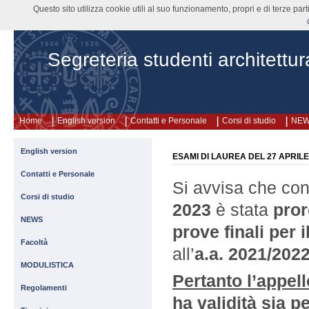
Questo sito utilizza cookie utili al suo funzionamento, propri e di terze pa
Segreteria studenti architettur
Home
English version
Contatti e Personale
Corsi di studio
NE
English version
ESAMI DI LAUREA DEL 27 APRILE
Contatti e Personale
Si avvisa che co
Corsi di studio
2023
è stata
pror
NEWS
prove finali
per i
Facoltà
all’
a.a. 2021/202
MODULISTICA
Pertanto l’appell
Regolamenti
ha validità sia p