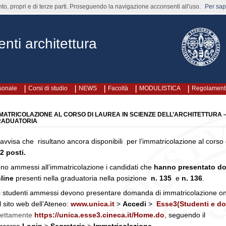
nto, propri e di terze parti. Proseguendo la navigazione acconsenti all'uso.
Per sape
nti architettura
rsonale
Corsi di studio
NEWS
Facoltà
MODULISTICA
Regolament
MATRICOLAZIONE AL CORSO DI LAUREA IN SCIENZE DELL’ARCHITETTURA
RADUATORIA
 avvisa che risultano ancora disponibili per l’immatricolazione al corso d
2 posti.
no ammessi all’immatricolazione i candidati che
hanno presentato do
line
presenti nella graduatoria nella posizione
n. 135
e
n. 136
.
i studenti ammessi devono presentare domanda di immatricolazione o
l sito web dell’Ateneo:
www.unica.it
>
Accedi
>
Esse3(Studenti e do
rettamente
https://unica.esse3.cineca.it/Home.do
, seguendo il
rcorso
Login
>
Segreteria
>
Immatricolazione
.