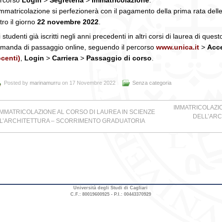
immatricolazione si perfezionerà con il pagamento della prima rata delle
tro il giorno
22 novembre 2022
.
i studenti già iscritti negli anni precedenti in altri corsi di laurea di q
manda di passaggio online, seguendo il percorso
www.unica.it
>
Acc
centi)
,
Login
>
Carriera
>
Passaggio di corso
.
Posted by
marinamurru
on 17 Novembre 2022
Senza categoria
IMMATRICOLAZIO
IMMATRICOLAZIONE AL CORSO DI LAUREA IN SCIENZE
DELL’ARC
L’ARCHITETTURA – SCORRIMENTO GRADUATORIA
Università degli Studi di Cagliari
C.F.: 80019600925 - P.I.: 00443370929