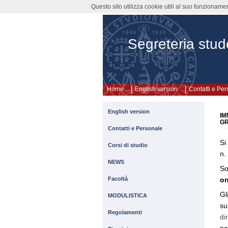
Questo sito utilizza cookie utili al suo funzioname
Segreteria stude
Home
English version
Contatti e Pe
English version
IM
G
Contatti e Personale
Si
Corsi di studio
n.
NEWS
So
on
Facoltà
Gl
MODULISTICA
su
Regolamenti
di
pe