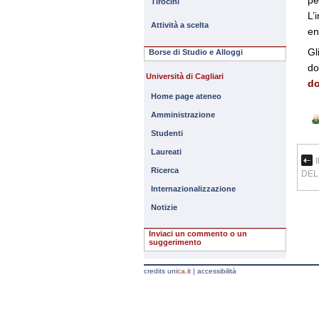
Tirocini
L’
Attività a scelta
en
Gl
Borse di Studio e Alloggi
do
Università di Cagliari
do
Home page ateneo
Amministrazione
Studenti
Laureati
Ricerca
DEL
Internazionalizzazione
Notizie
Inviaci un commento o un
suggerimento
credits uni
ca
.it
|
accessibilità