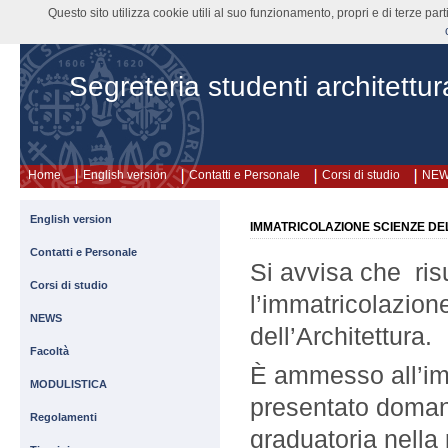
Questo sito utilizza cookie utili al suo funzionamento, propri e di terze pa
Segreteria studenti architettur
Home
English version
Contatti e Personale
Corsi di studio
NE
English version
IMMATRICOLAZIONE SCIENZE D
Contatti e Personale
Si avvisa che ris
Corsi di studio
l’immatricolazione
NEWS
dell’Architettura.
Facoltà
È ammesso all’im
MODULISTICA
presentato domand
Regolamenti
graduatoria nell