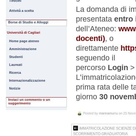
Tirocini
La domanda di im
Attività a scelta
presentata
entro
Borse di Studio e Alloggi
dell’Ateneo:
www.
Università di Cagliari
docenti)
, o
Home page ateneo
direttamente
http
Amministrazione
seguendo il
Studenti
Laureati
percorso
Login
Ricerca
L’immatricolazion
Internazionalizzazione
prima rata delle t
Notizie
giorno
30 novem
Inviaci un commento o un
suggerimento
Posted by
marinamurru
on 25 Nove
IMMATRICOLAZIONE SCIENZE D
SCORRIMENTO GRADUATORIA