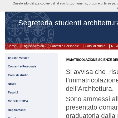
Questo sito utilizza cookie utili al suo funzionamento, propri e di terze pa
Segreteria studenti architettur
Home
English version
Contatti e Personale
Corsi di studio
NE
English version
IMMATRICOLAZIONE SCIENZE DEL
Contatti e Personale
Si avvisa che ris
Corsi di studio
l’immatricolazione
NEWS
dell’Architettura.
Facoltà
Sono ammessi all
MODULISTICA
presentato domand
Regolamenti
graduatoria dalla