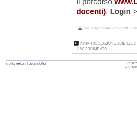
il percorso
www.u
docenti)
,
Login
Posted by
marinamurru
on 20 Ottob
IMMATRICOLAZIONE SCIENZE D
– II SCORRIMENTO
Univers
credits uni
ca
.it
|
accessibilità
C.F.: 800