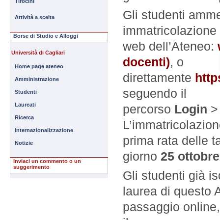
Tirocini
Gli studenti amm
Attività a scelta
immatricolazione
Borse di Studio e Alloggi
web dell’Ateneo:
Università di Cagliari
docenti)
, o
Home page ateneo
direttamente
http
Amministrazione
seguendo il
Studenti
Laureati
percorso
Login
Ricerca
L’immatricolazion
Internazionalizzazione
prima rata delle t
Notizie
giorno
25 ottobr
Inviaci un commento o un
suggerimento
Gli studenti già is
laurea di questo
passaggio online