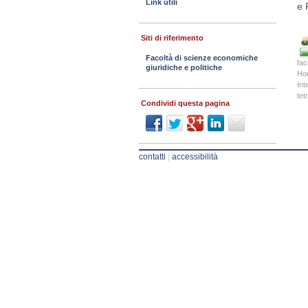
Link utili
e 
Siti di riferimento
Facoltà di scienze economiche
fac
giuridiche e politiche
Ho
Int
tet
Condividi questa pagina
contatti
|
accessibilità