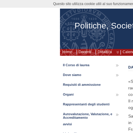
Questo sito utilizza cookie utili al suo funzioname
Politiche, Societ
Home
Docenti
Didattica
Calend
Il Corso di laurea
DA
Dove siamo
«S
Requisiti di ammissione
ra
co
Organi
Il
Rappresentanti degli studenti
og
Autovalutazione, Valutazione, e
Sa
Accreditamento
in
avvisi
Fr