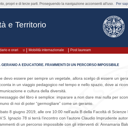
nto, propri e di terze parti. Proseguendo la navigazione acconsenti all'uso.
Per sape
à e Territorio
ario e orari
Mobilità internazionale
Post lauream
 GERANIO A EDUCATORE. FRAMMENTI DI UN PERCORSO IMPOSSIBILE
e devo essere per sempre un vegetale, allora scelgo di essere un geran
cconta in un viaggio pedagogico nel tempo e nello spazio, dove ai ricord
municazione e cultura della diversità.
 messaggio del libro è semplice: imparare a non dare mai nulla per sconta
nuno di noi di poter “germogliare” come un geranio.
bato 8 giugno 2019, alle ore 10:00 nell’aula B della Facoltà di Scienze
 V.S. Ignazio 78 si terrà l’incontro con l’autore Claudio Imprudente auto
ammenti di un percorso impossibile con gli interventi di: Annamaria Ba