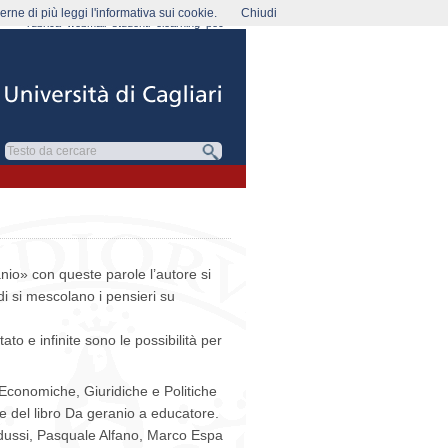
rne di più leggi l'informativa sui cookie.
Chiudi
rubrica
webmail
studenti
elearning
pec
io» con queste parole l’autore si
i si mescolano i pensieri su
to e infinite sono le possibilità per
 Economiche, Giuridiche e Politiche
re del libro Da geranio a educatore.
ldussi, Pasquale Alfano, Marco Espa