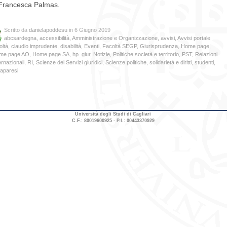
Francesca Palmas.
Scritto da
danielapoddesu
in 6 Giugno 2019
abcsardegna
,
accessibilità
,
Amministrazione e Organizzazione
,
avvisi
,
Avvisi portale
oltà
,
claudio imprudente
,
disabilità
,
Eventi
,
Facoltà SEGP
,
Giurisprudenza
,
Home page
,
me page AO
,
Home page SA
,
hp_giur
,
Notizie
,
Politiche società e territorio
,
PST
,
Relazioni
ernazionali
,
RI
,
Scienze dei Servizi giuridici
,
Scienze politiche
,
solidarietà e diritti
,
studenti
,
raparesi
Università degli Studi di Cagliari
C.F.: 80019600925 - P.I.: 00443370929