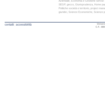
Aziendale
,
Economia e Gestione Servizi T
SEGP
,
gecco
,
Giurisprudenza
,
Home pa
Politiche società e territorio
,
project man
giuridici
,
Scienze Economiche
,
Scienze po
Univers
contatti
|
accessibilità
C.F.: 800