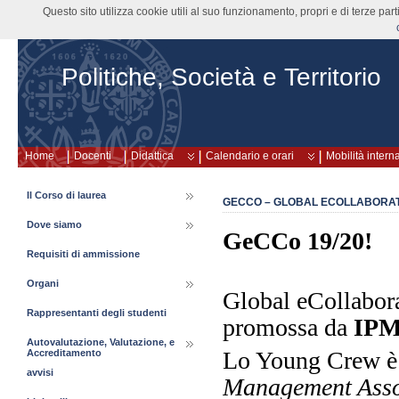
Questo sito utilizza cookie utili al suo funzionamento, propri e di terze pa
Politiche, Società e Territorio
Home
Docenti
Didattica
Calendario e orari
Mobilità intern
Il Corso di laurea
GECCO – GLOBAL ECOLLABORAT
Dove siamo
GeCCo 19/20!
Requisiti di ammissione
Organi
Global eCollabor
Rappresentanti degli studenti
promossa da
IP
Autovalutazione, Valutazione, e
Lo Young Crew è
Accreditamento
avvisi
Management Asso