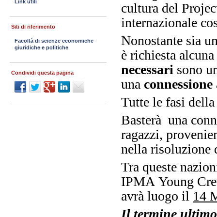
Link utili
cultura del Proje
internazionale cos
Siti di riferimento
Nonostante sia u
Facoltà di scienze economiche
giuridiche e politiche
è richiesta alcuna
necessari
sono un
Condividi questa pagina
una
connessione 
Tutte le fasi dell
Basterà una conne
ragazzi, provenien
nella risoluzione 
Tra queste nazioni
IPMA Young Crew 
avrà luogo il
14 
Il termine ultimo