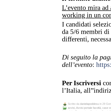
L’evento mira ad a
working in un con
I candidati selezi
da 5/6 membri di
differenti, necessa
Di seguito la pa
dell’evento
:
http
Per Iscriversi
con
l’Italia, all”indir
Scritto da
danielapoddesu
in 29 Gen
avvisi
,
Avvisi portale facoltà
,
case s