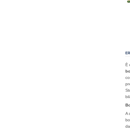
ER
È 
bo
co
pr
St
bi
Bo
A 
bo
da