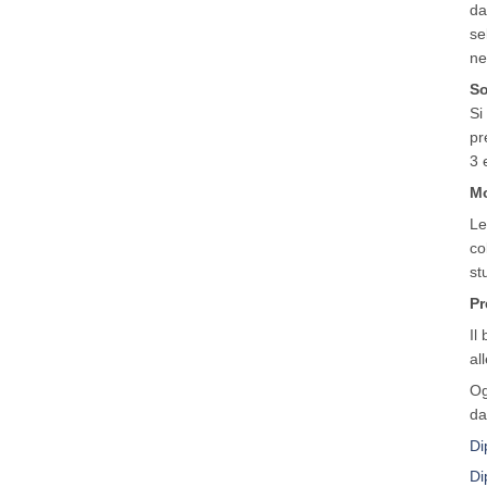
da
se
ne
So
Si
pr
3 
Mo
Le
co
st
Pr
Il
al
Og
da
Di
Di