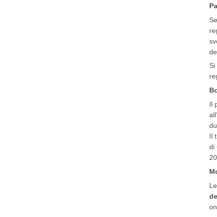
Pa
Se
re
sv
de
Si
re
Bo
Il
al
du
Il
di
20
Mo
Le
de
on