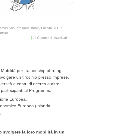
smus plus
,
erasmus studio
,
Facoltà SEGP
,
ridici
su
Commenti disabilitati
Incontro
Presentazione
Bando
Erasmus
Studio
studenti
bilità per traineeship offre agli
del
Dipartimento
i svolgere un tirocinio presso imprese,
di
ersità e centri di ricerca o altre
Giurisprudenza
i partecipanti al Programma:
nione Europea,
Economico Europeo (Islanda,
,
 svolgere la loro mobilità in un