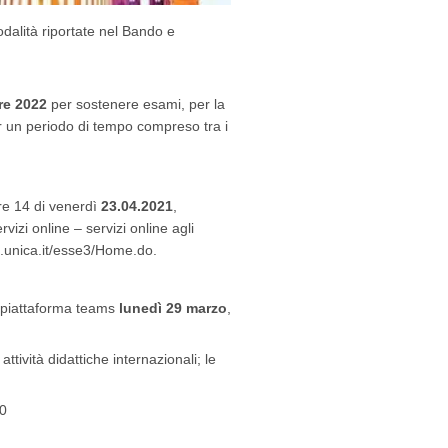
modalità riportate nel Bando e
re 2022
per sostenere esami, per la
er un periodo di tempo compreso tra i
re 14 di venerdì
23.04.2021
,
vizi online – servizi online agli
ti.unica.it/esse3/Home.do.
la piattaforma teams
lunedì 29 marzo
,
ività didattiche internazionali; le
00