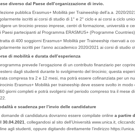
ese diverso dal Paese dell’organizzazione di invio.
lezione pubblica Erasmus+ Mobilità per Traineeship dell’a.a. 2020/2021
golarmente iscritti ai corsi di studio di 1° e 2° ciclo e ai corsi a ciclo u
olgere un tirocinio presso imprese, centri di formazione, università e cen
i Paesi partecipanti al Programma ERASMUS+ (Programme Countries)
 tratta di 400 soggiorni Erasmus+ Mobilità per Traineeship riservati a c
golarmente iscritti per l’anno accademico 2020/2021 ai corsi di studio off
rse di mobilità e durata dell’esperienza
 programma prevede l’erogazione di un contributo finanziario per coprir
l’estero dagli studenti durante lo svolgimento del tirocinio; questa espe
rata compresa tra 2 e 12 mesi, ma potrà essere cofinanziata per un nu
 tirocinio Erasmus+ Mobilità per traineeship deve essere svolto in modo
 60 giorni completi e potrà svolgersi nel periodo compreso tra il mese 
22.
dalità e scadenza per l’invio delle candidature
 domande di candidatura dovranno essere compilate online
a partire 
l 30.04.2021
, collegandosi al sito dell’Università www.unica.it, cliccand
line agli studenti, oppure digitando direttamente l’indirizzo https://uni