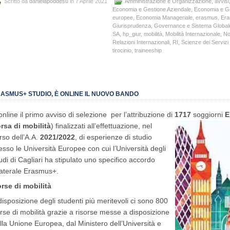
Scritto da
danielapoddesu
in 7 Aprile 2021
Amministrazione e Organizzazione
,
avvisi
Economia e Gestione Aziendale
,
Economia e Ges
europee
,
Economia Manageriale
,
erasmus
,
Era
Giurisprudenza
,
Governance e Sistema Global
SA
,
hp_giur
,
mobilità
,
Mobilità Internazionale
,
No
Relazioni Internazionali
,
RI
,
Scienze dei Servizi g
tirocinio
,
traineeship
ASMUS+ STUDIO, È ONLINE IL NUOVO BANDO
online il primo avviso di selezione per l’attribuzione di
1717
soggiorni
E
rsa di mobilità
) finalizzati all’effettuazione, nel
rso dell’A.A.
2021/2022
, di esperienze di studio
esso le Università Europee con cui l’Università degli
udi di Cagliari ha stipulato uno specifico accordo
laterale Erasmus+.
rse di mobilità
disposizione degli studenti più meritevoli ci sono 800
rse di mobilità grazie a risorse messe a disposizione
lla Unione Europea, dal Ministero dell’Università e