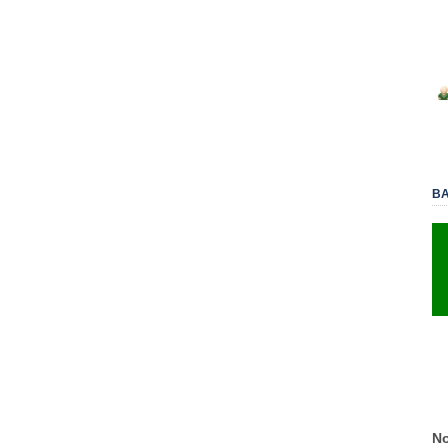
BA
No