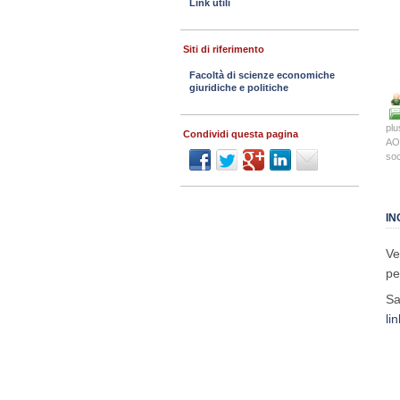
Link utili
Siti di riferimento
Facoltà di scienze economiche
giuridiche e politiche
plu
Condividi questa pagina
AO
soc
IN
Ve
pe
Sa
lin