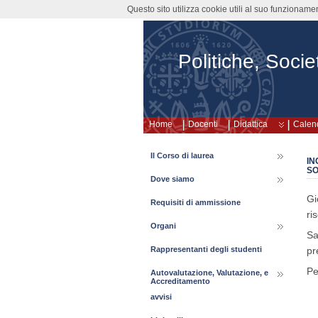
Questo sito utilizza cookie utili al suo funzioname
Politiche, Societ
Home
Docenti
Didattica
Calend
Il Corso di laurea
IN
SO
Dove siamo
Gi
Requisiti di ammissione
ri
Organi
Sa
pr
Rappresentanti degli studenti
Pe
Autovalutazione, Valutazione, e
Accreditamento
avvisi