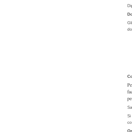
Di
Do
Gl
do
Co
Pe
fa
pe
Sa
Si
co
Or