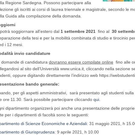
lla Regione Sardegna. Possono partecipare alla
lezione gli iscritti ai corsi di laurea triennale e magistrale, secondo le 
lla Guida alla compilazione della domanda.
ggiorni
 potrà soggiornare all’estero dal
1 settembre 2021
fino al
30 settemb
eparazione della tesi e per la mobilità combinata di studio e tirocinio p
ed i 12 mesi.
dalità invio candidature
 domande di candidatura
dovranno essere compilate online
fino alle o
llegandosi al sito dell’Università www.unica.it, cliccando nella sezione ser
udenti, oppure digitando direttamente l’indirizzo web https://webstuden
esentazione bando generale:
 bando, per gli aspetti amministrativi, sarà presentato agli studenti sul
le ore 11.30. Sarà possibile partecipare cliccando
qui.
ni dipartimento organizzerà poi anche una presentazione delle proprie att
te per i dipartimenti di facoltà sono le seguenti:
partimento di Scienze Economiche e Aziendali:
31 maggio 2021, h 15.
partimento di Giurisprudenza
: 9 aprile 2021, h 10.00