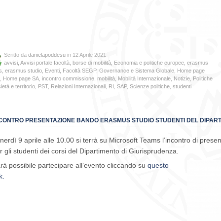
Scritto da
danielapoddesu
in 12 Aprile 2021
avvisi
,
Avvisi portale facoltà
,
borse di mobilità
,
Economia e politiche europee
,
erasmus
s
,
erasmus studio
,
Eventi
,
Facoltà SEGP
,
Governance e Sistema Globale
,
Home page
,
Home page SA
,
incontro commissione
,
mobilità
,
Mobilità Internazionale
,
Notizie
,
Politiche
ietà e territorio
,
PST
,
Relazioni Internazionali
,
RI
,
SAP
,
Scienze politiche
,
studenti
CONTRO PRESENTAZIONE BANDO ERASMUS STUDIO STUDENTI DEL DIPART
nerdì 9 aprile alle 10.00 si terrà su Microsoft Teams l’incontro di pre
r gli studenti dei corsi del Dipartimento di Giurisprudenza.
rà possibile partecipare all’evento cliccando su
questo
k.