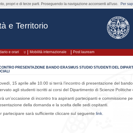
nto, propri e di terze parti. Proseguendo la navigazione acconsenti all'uso.
Per sape
à e Territorio
ario e orari
Mobilità internazionale
Post lauream
CONTRO PRESENTAZIONE BANDO ERASMUS STUDIO STUDENTI DEL DIPARTI
CIALI
ovedì, 15 aprile alle 10.00 si terrà l’incontro di presentazione del ban
servato agli studenti iscritti ai corsi del Dipartimento di Scienze Politiche 
rà un’occasione di incontro tra aspiranti partecipanti e commissione per
esentazione
della domanda e la scelta delle sedi ospitanti.
r partecipare sarà sufficiente cliccare sul seguente
link.