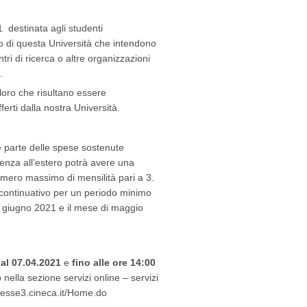
 destinata agli studenti
nico di questa Università che intendono
tri di ricerca o altre organizzazioni
.
oloro che risultano essere
erti dalla nostra Università.
e parte delle spese sostenute
rienza all’estero potrà avere una
mero massimo di mensilità pari a 3.
 continuativo per un periodo minimo
di giugno 2021 e il mese di maggio
dal 07.04.2021
e
fino alle ore 14:00
o nella sezione servizi online – servizi
ca.esse3.cineca.it/Home.do