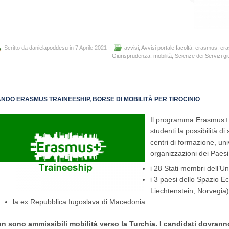
Scritto da
danielapoddesu
in 7 Aprile 2021
avvisi
,
Avvisi portale facoltà
,
erasmus
,
era
Giurisprudenza
,
mobilità
,
Scienze dei Servizi giu
NDO ERASMUS TRAINEESHIP, BORSE DI MOBILITÀ PER TIROCINIO
Il programma Erasmus+ Mo
studenti la possibilità d
centri di formazione, univ
organizzazioni dei Paes
i 28 Stati membri dell’U
i 3 paesi dello Spazio 
Liechtenstein, Norvegia)
la ex Repubblica Iugoslava di Macedonia.
n sono ammissibili mobilità verso la Turchia. I candidati dovranno