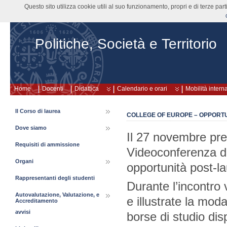
Questo sito utilizza cookie utili al suo funzionamento, propri e di terze pa
Politiche, Società e Territorio
Home
Docenti
Didattica
Calendario e orari
Mobilità intern
Il Corso di laurea
COLLEGE OF EUROPE – OPPORT
Dove siamo
Il 27 novembre pres
Requisiti di ammissione
Videoconferenza du
Organi
opportunità post-l
Rappresentanti degli studenti
Durante l’incontro 
Autovalutazione, Valutazione, e
e illustrate la moda
Accreditamento
avvisi
borse di studio disp