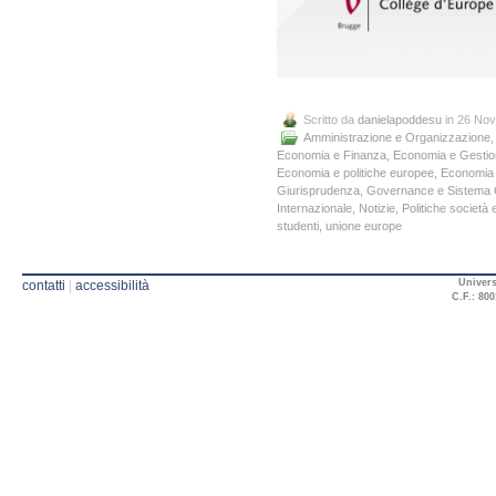
Scritto da
danielapoddesu
in 26 No
Amministrazione e Organizzazione
Economia e Finanza
,
Economia e Gestio
Economia e politiche europee
,
Economia 
Giurisprudenza
,
Governance e Sistema 
Internazionale
,
Notizie
,
Politiche società e
studenti
,
unione europe
Univers
contatti
|
accessibilità
C.F.: 800