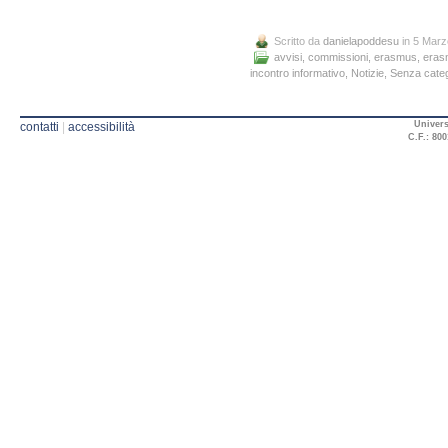
Scritto da
danielapoddesu
in 5 Marz
avvisi
,
commissioni
,
erasmus
,
eras
incontro informativo
,
Notizie
,
Senza categ
Univers
contatti
|
accessibilità
C.F.: 800