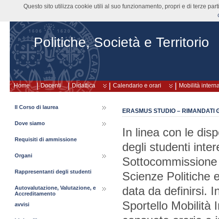
Questo sito utilizza cookie utili al suo funzionamento, propri e di terze pa
Politiche, Società e Territorio
Home
Docenti
Didattica
Calendario e orari
Mobilità intern
Il Corso di laurea
ERASMUS STUDIO – RIMANDATI G
Dove siamo
In linea con le dis
Requisiti di ammissione
degli studenti int
Organi
Sottocommissione M
Rappresentanti degli studenti
Scienze Politiche e
data da definirsi. I
Autovalutazione, Valutazione, e
Accreditamento
Sportello Mobilità 
avvisi