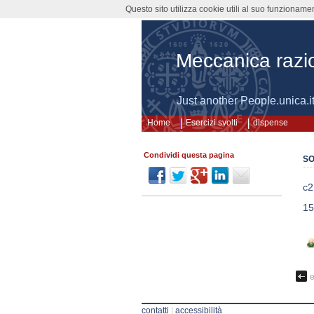
Questo sito utilizza cookie utili al suo funzioname
Meccanica razi
Just another People.unica.i
Home
Esercizi svolti
dispense
Condividi questa pagina
SO
c2
15
e
contatti
|
accessibilità