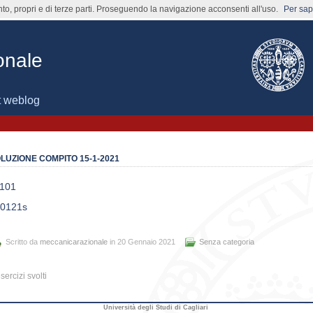
nto, propri e di terze parti. Proseguendo la navigazione acconsenti all'uso.
Per sape
onale
t weblog
LUZIONE COMPITO 15-1-2021
101
0121s
Scritto da
meccanicarazionale
in 20 Gennaio 2021
Senza categoria
sercizi svolti
Università degli Studi di Cagliari