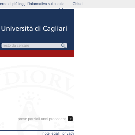
rne di più leggi l'informativa sui cookie.
Chiudi
rubrica
webmail
studenti
elearning
pec
prove parziali anni precedenti
note legali
|
privacy