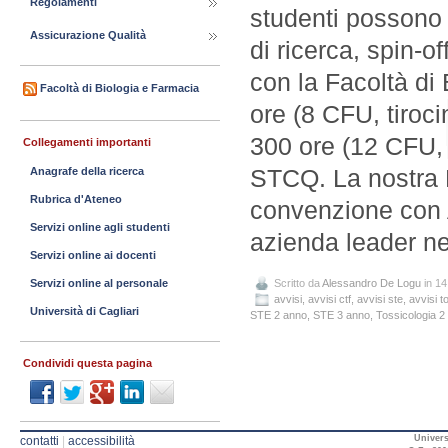
Regolamenti
studenti possono 
Assicurazione Qualità
di ricerca, spin-o
con la Facoltà di
Facoltà di Biologia e Farmacia
ore (8 CFU, tirocin
300 ore (12 CFU, t
Collegamenti importanti
STCQ. La nostra 
Anagrafe della ricerca
Rubrica d'Ateneo
convenzione con A
Servizi online agli studenti
azienda leader ne
Servizi online ai docenti
Scritto da
Alessandro De Logu
in 14
Servizi online al personale
avvisi
,
avvisi ctf
,
avvisi ste
,
avvisi t
Università di Cagliari
STE 2 anno
,
STE 3 anno
,
Tossicologia 2
Condividi questa pagina
Univers
contatti
|
accessibilità