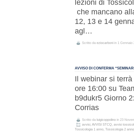
lezioni di Tossico
che mancano alla 
12, 13 e 14 genn
agl…
Scritto da
eziocarboni
in 1 Gennaio
AVVISO DI CONFERMA “SEMINARIO
Il webinar si terrà
ore 16:00 su Team
b9dukr5 Giorno 2:
Corrias
Scritto da
luigicoppolino
in 23 Nove
avvisi
,
AVVISI STCQ
,
avvisi tossico
Tossicologia 1 anno
,
Tossicologia 2 anno