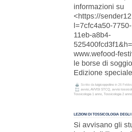
informazioni su
<https://sender1
l=7cfc4a50-7750
11eb-a8b4-
525400fcd3f1&h
www.wefood-festiv
le borse di soggi
Edizione special
Scritto da
luigicoppolino
in 26 Febbr
avvisi
,
AVVISI STCQ
,
avvisi tossico
Tossicologia 1 anno
,
Tossicologia 2 anno
LEZIONI DI TOSSICOLOGIA DEGLI
Si avvisano gli s