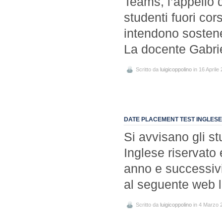
Teams, l’appello d
studenti fuori co
intendono sosten
La docente Gabri
Scritto da
luigicoppolino
in 16 Aprile
DATE PLACEMENT TEST INGLESE 
Si avvisano gli st
Inglese riservato 
anno e successivi 
al seguente web 
Scritto da
luigicoppolino
in 4 Marzo 