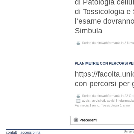
di Patologia cellu
di Tossicologia e
l’esame dovranno
Simbula
Scritto da
sitowebfarmacia
in 3 Nov
PLANIMETRIE CON PERCORSI PE
https://facolta.un
con-percorsi-per-g
Scritto da
sitowebfarmacia
in 22 Ot
avvisi
,
avvisi ctf
,
avvisi lmefarmacia
Farmacia 1 anno
,
Tossicologia 1 anno
Precedenti
Univers
contatti
|
accessibilità