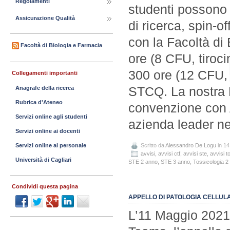
Regolamenti
studenti possono 
Assicurazione Qualità
di ricerca, spin-o
con la Facoltà di
Facoltà di Biologia e Farmacia
ore (8 CFU, tirocin
300 ore (12 CFU, t
Collegamenti importanti
STCQ. La nostra 
Anagrafe della ricerca
Rubrica d'Ateneo
convenzione con A
Servizi online agli studenti
azienda leader ne
Servizi online ai docenti
Scritto da
Alessandro De Logu
in 14
Servizi online al personale
avvisi
,
avvisi ctf
,
avvisi ste
,
avvisi t
Università di Cagliari
STE 2 anno
,
STE 3 anno
,
Tossicologia 2
Condividi questa pagina
APPELLO DI PATOLOGIA CELLULA
L’11 Maggio 2021 a