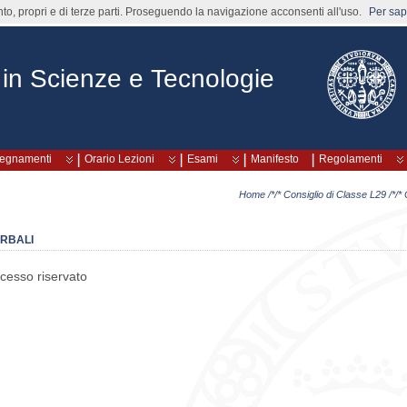
nto, propri e di terze parti. Proseguendo la navigazione acconsenti all'uso.
Per sape
 in Scienze e Tecnologie
segnamenti
Orario Lezioni
Esami
Manifesto
Regolamenti
Home
/*/*
Consiglio di Classe L29
/*/*
RBALI
cesso riservato