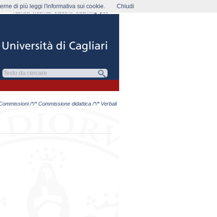
rne di più leggi l'informativa sui cookie.
Chiudi
rubrica
webmail
studenti
elearning
pec
Commissioni
/*/*
Commissione didattica
/*/* Verbali