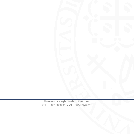
Università degli Studi di Cagliari
C.F.: 80019600925 - P.I.: 00443370929