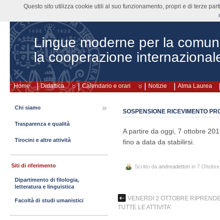
Questo sito utilizza cookie utili al suo funzionamento, propri e di terze pa
Lingue moderne per la comun
la cooperazione internazional
Home
Didattica
Calendario e orari
Notizie
Alma Laurea
Chi siamo
SOSPENSIONE RICEVIMENTO PRO
Trasparenza e qualità
A partire da oggi, 7 ottobre 2015
Tirocini e altre attività
fino a data da stabilirsi.
Siti di riferimento
Scritto da
andreadettori
in 7 Ottobr
Dipartimento di filologia,
letteratura e linguistica
VENERDI 2 OTTOBRE RIPREN
Facoltà di studi umanistici
TUTTE LE ATTIVITA’