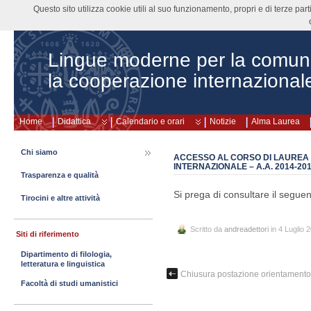
Questo sito utilizza cookie utili al suo funzionamento, propri e di terze pa
Lingue moderne per la comun
la cooperazione internazional
Home
Didattica
Calendario e orari
Notizie
Alma Laurea
Chi siamo
ACCESSO AL CORSO DI LAUREA 
INTERNAZIONALE – A.A. 2014-20
Trasparenza e qualità
Si prega di consultare il segue
Tirocini e altre attività
Scritto da
andreadettori
in 4 Luglio 
Siti di riferimento
Dipartimento di filologia,
letteratura e linguistica
Chiusura postazione orientamento 
Facoltà di studi umanistici