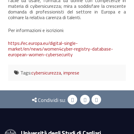
facile da usare, formata da donne con competenze in
materia di cyibersicurezza; mira a soddisfare la crescente
domanda di professionisti del settore in Europa e a
colmare la relativa carenza di talenti.
Per informazioni e iscrizioni:
https://ec.europa.eu/digital-single-
market/en/news/women4cyber-registry-database-
european-women-cybersecurity
Tags:
cybersicurezza
,
imprese
Condividi su:
Università degli Studi di Cagliari