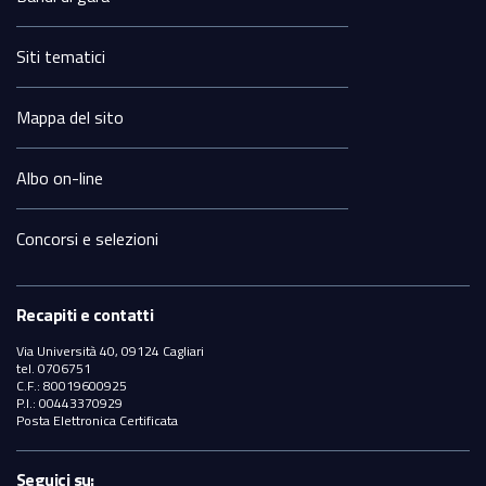
Siti tematici
Mappa del sito
Albo on-line
Concorsi e selezioni
Recapiti e contatti
Via Università 40, 09124 Cagliari
tel. 0706751
C.F.: 80019600925
P.I.: 00443370929
Posta Elettronica Certificata
Seguici su: