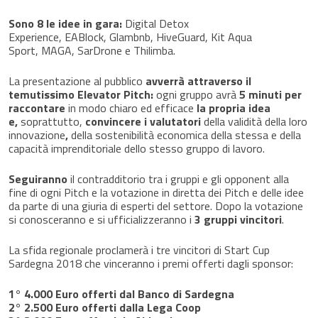
Sono 8 le idee in gara:
Digital Detox
Experience, EABlock, Glambnb, HiveGuard, Kit Aqua
Sport, MAGA, SarDrone e Thilimba.
La presentazione al pubblico
avverrà attraverso il
temutissimo Elevator Pitch:
ogni gruppo avrà
5 minuti per
raccontare
in modo chiaro ed efficace
la propria idea
e,
soprattutto,
co
nvincere i valutatori
della validità della loro
innovazione
,
della sostenibilità economica della stessa e della
capacità imprenditoriale dello stesso gruppo di lavoro.
Seguiranno
il contradditorio tra i gruppi e gli opponent alla
fine di ogni Pitch e la votazione in diretta dei Pitch e delle idee
da parte di una giuria di esperti del settore. Dopo la votazione
si conosceranno e si ufficializzeranno i
3 gruppi vincitori
.
La sfida regionale proclamerà i tre vincitori di Start Cup
Sardegna 2018 che vinceranno i premi offerti dagli sponsor:
1° 4.000 Euro offerti dal Banco di Sardegna
2° 2.500 Euro offerti dalla Lega Coop