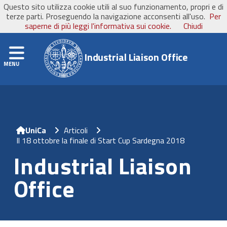
Questo sito utilizza cookie utili al suo funzionamento, propri e di
UniCa
- Università degli Studi di Cagliari
terze parti. Proseguendo la navigazione acconsenti all'uso.
Per
saperne di più leggi l'informativa sui cookie.
Chiudi
Navigation
Industrial Liaison Office
Home
Articoli
Il 18 ottobre la finale di Start Cup Sardegna 2018
Industrial Liaison
Office