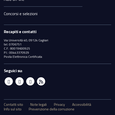
Concorsi e selezioni
Recapiti e contatti
Via Università 40, 09124 Cagliari
tel. 0706751
C.F.: 80019600925
P.I.: 00443370929
Posta Elettronica Certificata
Seguici su:
Sezione
Contatti sito
Note legali
Privacy
Accessibilità
Info sul sito
Prevenzione della corruzione