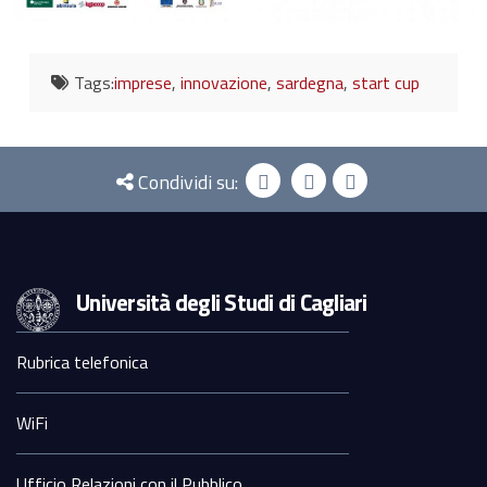
Tags:
imprese
,
innovazione
,
sardegna
,
start cup
Condividi su:
Università degli Studi di Cagliari
Sezione
Rubrica telefonica
Footer
WiFi
Ufficio Relazioni con il Pubblico