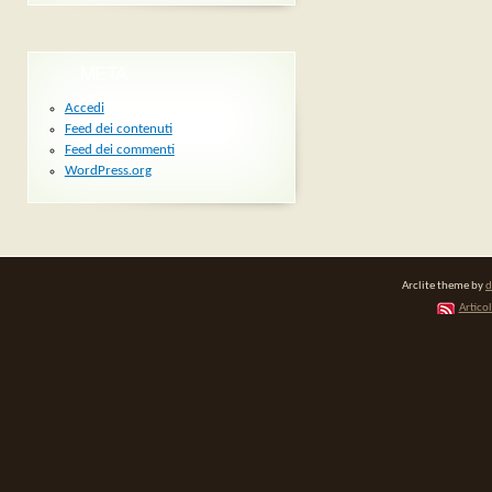
META
Accedi
Feed dei contenuti
Feed dei commenti
WordPress.org
Arclite theme by
d
Articol