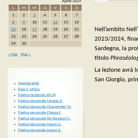
Aprile 2024
L
M
M
G
V
S
D
1
2
3
4
5
6
7
8
9
10
11
12
13
14
Nell’ambito Nell
15
16
17
18
19
20
21
22
23
24
25
26
27
28
2023/2024, fina
29
30
Sardegna, la prof
« Mar
Mag »
titolo
Phraséolog
La lezione avrà 
BLOGROLL
San Giorgio, prim
Agenda Web
Esse 3_UniCa
Pagina facebook InFr@
Pagina personale Cereser E.
Pagina personale Charpentier M.
Pagina personale Chessa F.
Pagina personale De Giovanni C.
Pagina personale Hason G.
Pagina personale Lepori A.