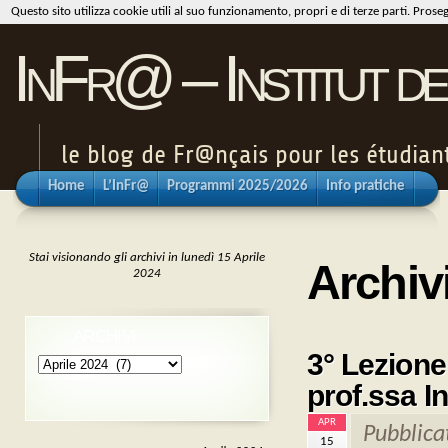
Questo sito utilizza cookie utili al suo funzionamento, propri e di terze parti. Pros
InFr@ – Institut de
le blog de Fr@nçais pour les étudiants
Home
L’InFr@
Programmi 2025/2026
Info pratiche
Stai visionando gli archivi in lunedì 15 Aprile
Archiv
2024
ARCHIVI
3° Lezione
Archivi
prof.ssa In
APR
Pubblica
15