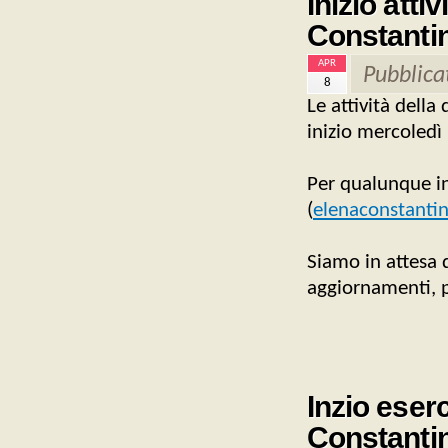
Inizio atti
Constanti
APR
Pubblica
8
Le attività della
inizio mercoledì
Per qualunque inf
(
elenaconstant
Siamo in attesa 
aggiornamenti, p
Inzio eserc
Constanti