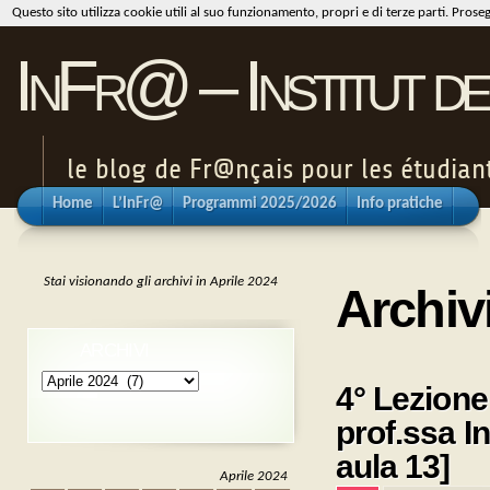
Questo sito utilizza cookie utili al suo funzionamento, propri e di terze parti. Pros
InFr@ – Institut de
le blog de Fr@nçais pour les étudiants
Home
L’InFr@
Programmi 2025/2026
Info pratiche
Stai visionando gli archivi in Aprile 2024
Archiv
ARCHIVI
Archivi
4° Lezione
prof.ssa In
aula 13]
Aprile 2024