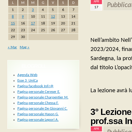
APR
L
M
M
G
V
S
D
Pubblica
17
1
2
3
4
5
6
7
8
9
10
11
12
13
14
15
16
17
18
19
20
21
22
23
24
25
26
27
28
29
30
Nell’ambito Nell
« Mar
Mag »
2023/2024, fina
Sardegna, la prof
BLOGROLL
dal titolo L’opac
Agenda Web
Esse 3_UniCa
Pagina facebook InFr@
La lezione avrà 
Pagina personale Cereser E.
Pagina personale Charpentier M.
Pagina personale Chessa F.
Pagina personale De Giovanni C.
3° Lezione
Pagina personale Hason G.
prof.ssa In
Pagina personale Lepori A.
APR