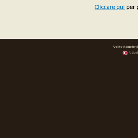
Cliccare qui
per 
Arclite theme by
d
Articol