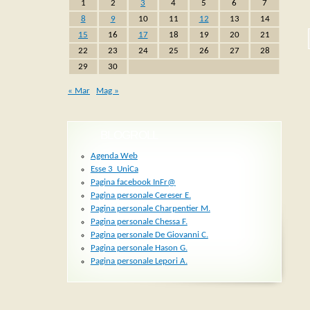
1
2
3
4
5
6
7
8
9
10
11
12
13
14
15
16
17
18
19
20
21
22
23
24
25
26
27
28
29
30
« Mar
Mag »
BLOGROLL
Agenda Web
Esse 3_UniCa
Pagina facebook InFr@
Pagina personale Cereser E.
Pagina personale Charpentier M.
Pagina personale Chessa F.
Pagina personale De Giovanni C.
Pagina personale Hason G.
Pagina personale Lepori A.