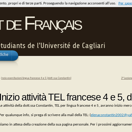
mento, propri e di terze parti. Proseguendo la navigazione acconsenti all'uso.
Per saper
t de Français
tudiants de l'Université de Cagliari
tiche
«
Inzio esercitazioni lingua francese 4 e 5 [dott.ssa Constantin]
2° Lezion
Inizio attività TEL francese 4 e 5, 
Le attività della dott.ssa Constantin, TEL per lingua francese 4 e 5, avranno inizio mer
Per qualunque info, si prega di scrivere alla mail della TEL: (
elenaconstantin2002@ya
Siamo in attesa della creazione della sua pagina personale. Per i prossimi aggiornamen