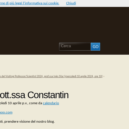
ne di più leggi l'informativa sui cookie.
Chiudi
e del Visiting Professor/Scientist 2024, prof.ssa Inès Sfar [mercoledì 10 aprile 2024, ore 10]
»
dott.ssa Constantin
coledì 10 aprile p.v., come da
calendario
hoo.com
ti, prendere visione del nostro blog.