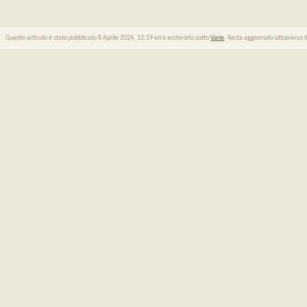
Questo articolo é stato pubblicato 8 Aprile 2024, 12:19 ed é archiviato sotto
Varie
. Resta aggiornato attraverso i