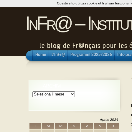
Questo sito utilizza cookie utili al suo funziona
InFr@ – Institu
le blog de Fr@nçais pour les é
Home
L’InFr@
Programmi 2025/2026
Info pra
ARCHIVI
Archivi
Aprile 2024
L
M
M
G
V
S
D