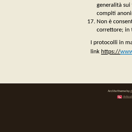
generalità sui
compiti anoni
Non è consenti
correttore; in
I protocolli in m
link
https://
www.
Arclite theme by
d
Articol