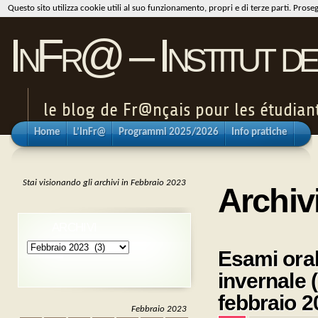
Questo sito utilizza cookie utili al suo funzionamento, propri e di terze parti. Pros
InFr@ – Institut de
le blog de Fr@nçais pour les étudiants
Home
L’InFr@
Programmi 2025/2026
Info pratiche
Stai visionando gli archivi in Febbraio 2023
Archiv
ARCHIVI
Archivi
Esami oral
invernale 
febbraio 2
Febbraio 2023