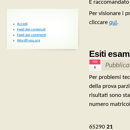
È raccomandato 
Per visionare i p
META
cliccare
qui
.
Accedi
Feed dei contenuti
Feed dei commenti
WordPress.org
Esiti esam
FEB
Pubblica
6
Per problemi tecn
della prova parzi
risultati sono sta
numero matricola 
65290
21