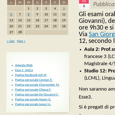
FEB
L
M
M
G
V
S
D
Pubblica
8
1
2
3
4
5
Gli esami oral
6
7
8
9
10
11
12
Giovanni), d
13
14
15
16
17
18
19
ore 9h30 e si
20
21
22
23
24
25
26
27
28
Via
San Giorg
12
, secondo 
« Gen
Mag »
Aula 2: Prof.
francese 3 (LC
BLOGROLL
Magistrale 4/
Agenda Web
Studio 12: Pr
Esse 3_UniCa
Pagina facebook InFr@
(LCML), Lingu
Pagina personale Cereser E.
Pagina personale Charpentier M.
Non saranno amme
Pagina personale Chessa F.
Pagina personale De Giovanni C.
Esse3.
Pagina personale Hason G.
Pagina personale Lepori A.
Si è pregati di p