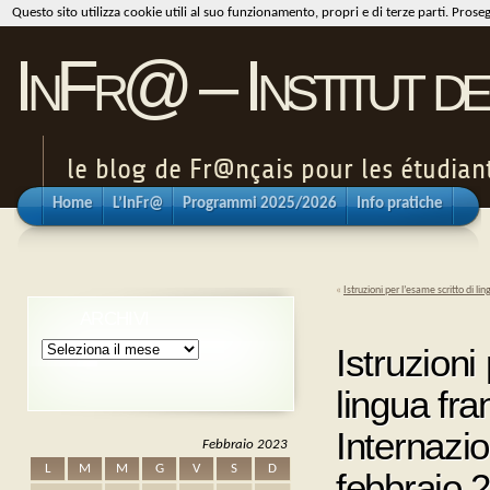
Questo sito utilizza cookie utili al suo funzionamento, propri e di terze parti. Pros
InFr@ – Institut de
le blog de Fr@nçais pour les étudiants
Home
L’InFr@
Programmi 2025/2026
Info pratiche
«
Istruzioni per l’esame scritto di l
ARCHIVI
Archivi
Istruzioni
lingua fr
Internazio
Febbraio 2023
L
M
M
G
V
S
D
febbraio 