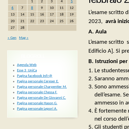
1
2
3
4
5
6
7
8
9
10
11
12
L’esame scritto d
13
14
15
16
17
18
19
2023,
avrà inizi
20
21
22
23
24
25
26
27
28
A. Aula
« Gen
Mag »
L’esame scritto s
Edificio A]. Si pr
BLOGROLL
B.
Istruzioni per
Agenda Web
Le studentesse
Esse 3_UniCa
Pagina facebook InFr@
Saranno ammess
Pagina personale Cereser E.
Sono ammessi r
Pagina personale Charpentier M.
Pagina personale Chessa F.
dell’esame. Se
Pagina personale De Giovanni C.
ammesso in a
Pagina personale Hason G.
Pagina personale Lepori A.
È fortemente r
nel corso dell
Gli studenti p