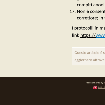
compiti anoni
Non è consenti
correttore; in
I protocolli in m
link
https://
www.
Questo articolo é 
aggiornato attrave
Arclite theme by
d
Articol