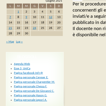
Giugno 2021
Per le procedure
L
M
M
G
V
S
D
concernenti gli 
1
2
3
4
5
6
inviati/e a segu
7
8
9
10
11
12
13
pubblicato in d
14
15
16
17
18
19
20
Il docente non r
21
22
23
24
25
26
27
28
29
30
è disponibile ne
« Mag
Lug »
BLOGROLL
Agenda Web
Esse 3_UniCa
Pagina facebook InFr@
Pagina personale Cereser E.
Pagina personale Charpentier M.
Pagina personale Chessa F.
Pagina personale De Giovanni C.
Pagina personale Hason G.
Pagina personale Lepori A.