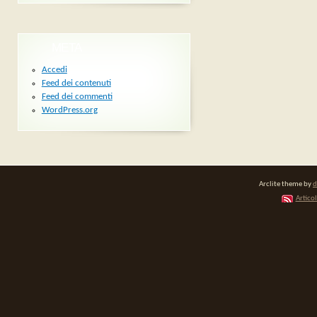
META
Accedi
Feed dei contenuti
Feed dei commenti
WordPress.org
Arclite theme by
d
Articol