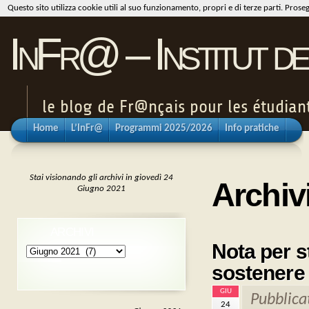
Questo sito utilizza cookie utili al suo funzionamento, propri e di terze parti. Pros
InFr@ – Institut de
le blog de Fr@nçais pour les étudiants
Home
L’InFr@
Programmi 2025/2026
Info pratiche
Stai visionando gli archivi in giovedì 24
Archiv
Giugno 2021
ARCHIVI
Nota per s
Archivi
sostenere 
GIU
Pubblica
24