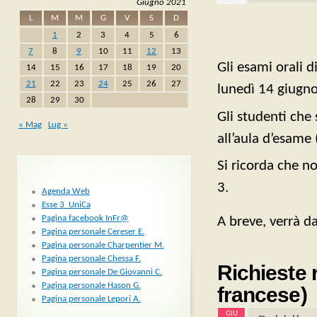
Giugno 2021
L
M
M
G
V
S
D
1
2
3
4
5
6
7
8
9
10
11
12
13
Gli esami orali d
14
15
16
17
18
19
20
21
22
23
24
25
26
27
lunedì 14 giugno 
28
29
30
Gli studenti che 
« Mag
Lug »
all’aula d’esame
Si ricorda che n
BLOGROLL
3.
Agenda Web
Esse 3_UniCa
Pagina facebook InFr@
A breve, verrà d
Pagina personale Cereser E.
Pagina personale Charpentier M.
Pagina personale Chessa F.
Richieste 
Pagina personale De Giovanni C.
Pagina personale Hason G.
francese)
Pagina personale Lepori A.
GIU