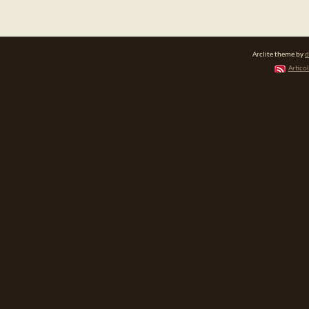
Arclite theme by
d
Articol