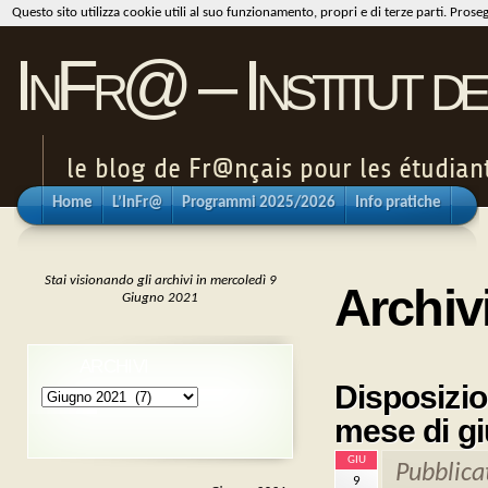
Questo sito utilizza cookie utili al suo funzionamento, propri e di terze parti. Pros
InFr@ – Institut de
le blog de Fr@nçais pour les étudiants
Home
L’InFr@
Programmi 2025/2026
Info pratiche
Stai visionando gli archivi in mercoledì 9
Archiv
Giugno 2021
ARCHIVI
Disposizion
Archivi
mese di gi
GIU
Pubblica
9