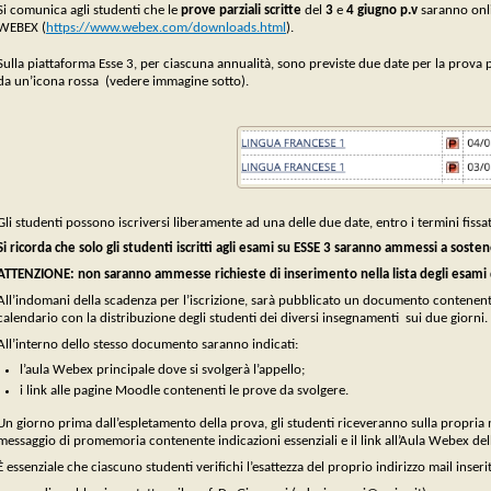
Si comunica agli studenti che le
prove parziali scritte
del
3
e
4 giugno p.v
saranno onli
WEBEX (
https://www.webex.com/downloads.html
).
Sulla piattaforma Esse 3, per ciascuna annualità, sono previste due date per la prova pa
da un’icona rossa (vedere immagine sotto).
Gli studenti possono iscriversi liberamente ad una delle due date, entro i termini fissa
Si ricorda che solo gli studenti iscritti agli esami su ESSE 3 saranno ammessi a sosten
ATTENZIONE: non saranno ammesse richieste di inserimento nella lista degli esami do
All’indomani della scadenza per l’iscrizione, sarà pubblicato un documento contenente l
calendario con la distribuzione degli studenti dei diversi insegnamenti sui due giorni.
All’interno dello stesso documento saranno indicati:
l’aula Webex principale dove si svolgerà l’appello;
i link alle pagine Moodle contenenti le prove da svolgere.
Un giorno prima dall’espletamento della prova, gli studenti riceveranno sulla propria 
messaggio di promemoria contenente indicazioni essenziali e il link all’Aula Webex del
È essenziale che ciascuno studenti verifichi l’esattezza del proprio indirizzo mail inseri