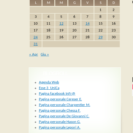
L
M
M
G
V
S
D
1
2
3
4
5
6
7
8
9
10
11
12
13
14
15
16
17
18
19
20
21
22
23
24
25
26
27
28
29
30
31
« Apr
Giu »
BLOGROLL
Agenda Web
Esse 3_UniCa
Pagina facebook InFr@
Pagina personale Cereser E.
Pagina personale Charpentier M.
Pagina personale Chessa F.
Pagina personale De Giovanni C.
Pagina personale Hason G.
Pagina personale Lepori A.