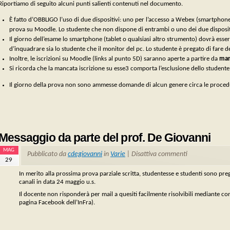
Riportiamo di seguito alcuni punti salienti contenuti nel documento.
È fatto d’OBBLIGO l’uso di due dispositivi: uno per l’accesso a Webex (smartphone, 
prova su Moodle. Lo studente che non dispone di entrambi o uno dei due disposit
Il giorno dell’esame lo smartphone (tablet o qualsiasi altro strumento) dovrà ess
d’inquadrare sia lo studente che il monitor del pc. Lo studente è pregato di fare 
Inoltre, le iscrizioni su Moodle (links al punto 5D) saranno aperte a partire da
mart
Si ricorda che la mancata iscrizione su esse3 comporta l’esclusione dello studente
Il giorno della prova non sono ammesse domande di alcun genere circa le proced
Messaggio da parte del prof. De Giovanni
MAG
Pubblicato da
cdegiovanni
in
Varie
|
Disattiva commenti
29
In merito alla prossima prova parziale scritta, studentesse e studenti sono pre
canali in data 24 maggio u.s.
Il docente non risponderà per mail a quesiti facilmente risolvibili mediante co
pagina Facebook dell’InFra).