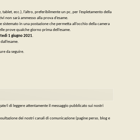
tablet, ecc.), l’altro, preferibilmente un pc, per l’espletamento della
ivi non sarà ammesso alla prova d’esame.
ere sistemato in una postazione che permetta all’occhio della camera
delle prove qualche giorno prima dell’esame.
edì 1 giugno 2021
.
 dall’esame.
ure da seguire.
gate/i di leggere attentamente il messaggio pubblicato sui nostri
nsultazione dei nostri canali di comunicazione (pagine perso, blog e