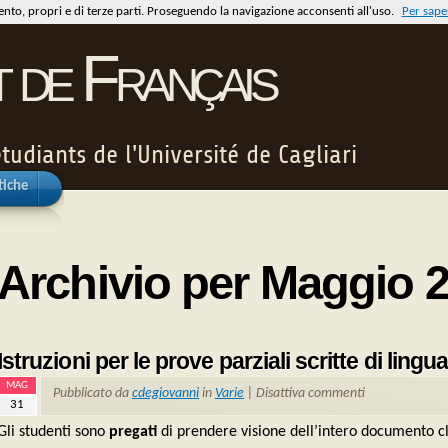
mento, propri e di terze parti. Proseguendo la navigazione acconsenti all'uso.
Per saper
t de Français
tudiants de l'Université de Cagliari
tiche
Archivio per Maggio 
Istruzioni per le prove parziali scritte di lin
MAG
Pubblicato da
cdegiovanni
in
Varie
|
Disattiva commenti
31
Gli studenti sono
pregati
di prendere visione dell’intero documento c