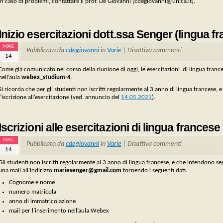
In caso di problemi, contattare il prof. De Giovanni (cdegiovanni@unica.it).
Inizio esercitazioni dott.ssa Senger (lingua 
MAG
Pubblicato da
cdegiovanni
in
Varie
|
Disattiva commenti
14
Come già comunicato nel corso della riunione di oggi, le esercitazioni di lingua fran
nell’aula
webex_studium-4
.
Si ricorda che per gli studenti non iscritti regolarmente al 3 anno di lingua francese, e 
l’iscrizione all’esercitazione (ved. annuncio del
14.05.2021
).
Iscrizioni alle esercitazioni di lingua france
MAG
Pubblicato da
cdegiovanni
in
Varie
|
Disattiva commenti
14
Gli studenti non iscritti regolarmente al 3 anno di lingua francese, e che intendono seg
una mail all’indirizzo
mariesenger@gmail.com
fornendo i seguenti dati:
Cognome e nome
numero matricola
anno di immatricolazione
mail per l’inserimento nell’aula Webex