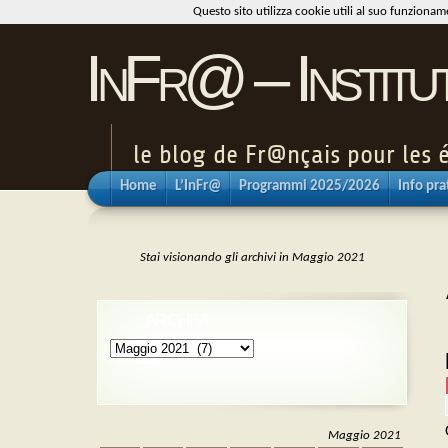
Questo sito utilizza cookie utili al suo funziona
InFr@ – Institu
le blog de Fr@nçais pour les é
Home
L’InFr@
Programmi 2025/2026
Info pra
Stai visionando gli archivi in Maggio 2021
ARCHIVI
Archivi
Maggio 2021