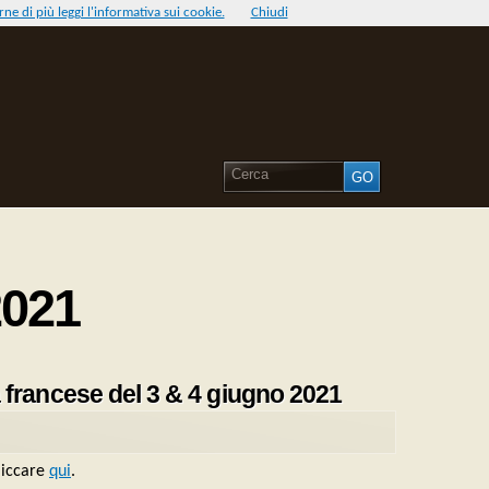
ne di più leggi l'informativa sui cookie.
Chiudi
2021
gua francese del 3 & 4 giugno 2021
liccare
qui
.