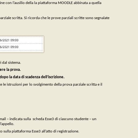
ne con l’ausilio della la piattaforma MOODLE abbinata a quella
rziale scritta. Si ricorda che le prove parziali scritte sono segnalate
ti dal sistema.
ere la prova.
po la data di scadenza dell’iscrizione.
e istruzioni per lo svolgimento della prova parziale scritta e il
mail – indicata sulla scheda Esse3 di ciascuno studente – un
l’appello.
to sulla piattaforma Esse3 all’atto di registrazione.