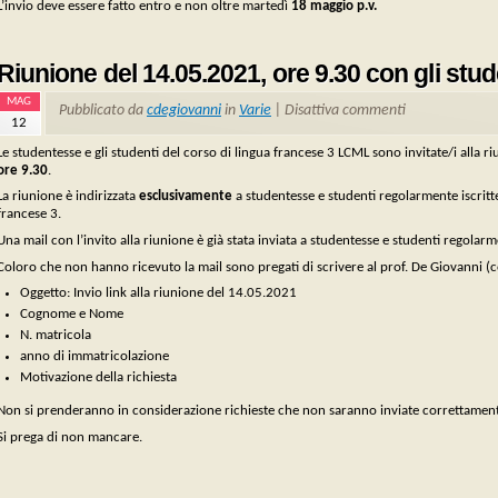
L’invio deve essere fatto entro e non oltre martedì
18 maggio p.v.
Riunione del 14.05.2021, ore 9.30 con gli stu
MAG
Pubblicato da
cdegiovanni
in
Varie
|
Disattiva commenti
12
Le studentesse e gli studenti del corso di lingua francese 3 LCML sono invitate/i alla r
ore 9.30
.
La riunione è indirizzata
esclusivamente
a studentesse e studenti regolarmente iscritte
francese 3.
Una mail con l’invito alla riunione è già stata inviata a studentesse e studenti regolarme
Coloro che non hanno ricevuto la mail sono pregati di scrivere al prof. De Giovanni
Oggetto: Invio link alla riunione del 14.05.2021
Cognome e Nome
N. matricola
anno di immatricolazione
Motivazione della richiesta
Non si prenderanno in considerazione richieste che non saranno inviate correttamen
Si prega di non mancare.