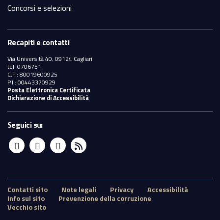
Concorsi e selezioni
Recapiti e contatti
Via Università 40, 09124 Cagliari
tel. 0706751
C.F.: 80019600925
P.I.: 00443370929
Posta Elettronica Certificata
Dichiarazione di Accessibilità
Seguici su:
Sezione
Contatti sito
Note legali
Privacy
Accessibilità
Info sul sito
Prevenzione della corruzione
Vecchio sito
Link