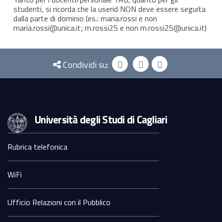
studenti, si ricorda che la userid NON deve essere seguita
dalla parte di dominio (es.: maria.rossi e non
maria.rossi@unica.it; m.rossi25 e non m.rossi25@unica.it)
Condividi su:
Università degli Studi di Cagliari
Sezione
Rubrica telefonica
Footer
WiFi
Ufficio Relazioni con il Pubblico