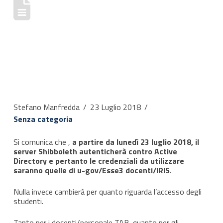
AUTENTICAZIONE
VS ACTIVE
DIRECTORY
Stefano Manfredda
23 Luglio 2018
Senza categoria
Si comunica che ,
a
partire da lunedì 23 luglio 2018, il
server Shibboleth autenticherà contro Active
Directory e pertanto le credenziali da utilizzare
saranno quelle di u-gov/Esse3 docenti/IRIS
.
Nulla invece cambierà per quanto riguarda l’accesso degli
studenti.
Tanto per i docenti/personale TAB, quanto per gli