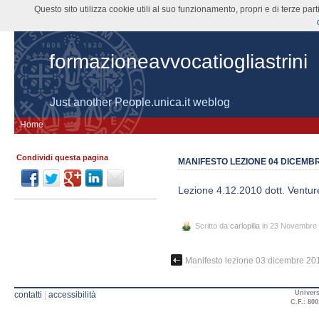
Questo sito utilizza cookie utili al suo funzionamento, propri e di terze pa
formazioneavvocatiogliastrini
Just another People.unica.it weblog
Home
Condividi questa pagina
MANIFESTO LEZIONE 04 DICEMBR
Lezione 4.12.2010 dott. Venture
Scritto da
carlopilia
in 23 Novembre
Manifesto lezione 03 dicembre 20
Univers
contatti
|
accessibilità
C.F.: 800