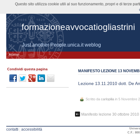
Questo sito utilizza cookie utili al suo funzionamento, propri e di terze pa
formazioneavvocatiogliastrini
Just another People.unica.it weblog
Home
Condividi questa pagina
MANIFESTO LEZIONE 13 NOVEMB
Lezione 13.11.2010 dott. De An
Scritto da
carlopilia
in 5 Novembre 
Manifesto lezione 30 ottobre 2010
Univers
contatti
|
accessibilità
C.F.: 800