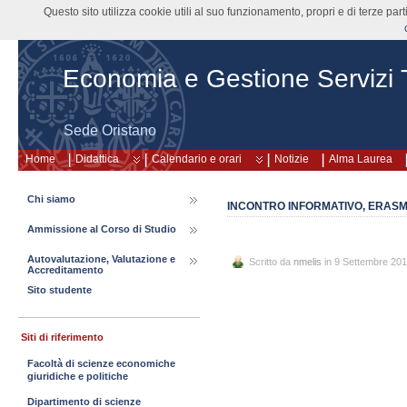
Questo sito utilizza cookie utili al suo funzionamento, propri e di terze pa
Economia e Gestione Servizi Tu
Sede Oristano
Home
Didattica
Calendario e orari
Notizie
Alma Laurea
Chi siamo
INCONTRO INFORMATIVO, ERASMUS
Ammissione al Corso di Studio
Autovalutazione, Valutazione e
Scritto da
nmelis
in 9 Settembre 20
Accreditamento
Sito studente
Siti di riferimento
Facoltà di scienze economiche
giuridiche e politiche
Dipartimento di scienze