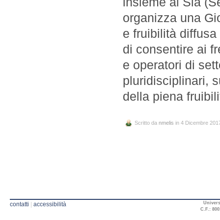
insieme al Sia (Se
organizza una Gio
e fruibilità diffus
di consentire ai f
e operatori di setto
pluridisciplinari, 
della piena fruibil
Scritto da
nmelis
in 4 Dicembre 201
Univers
contatti
|
accessibilità
C.F.: 800