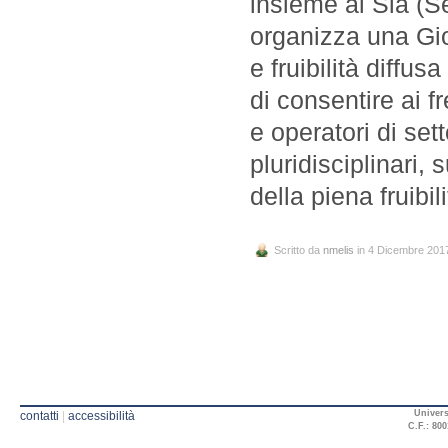
insieme al Sia (Se
organizza una Gio
e fruibilità diffus
di consentire ai f
e operatori di setto
pluridisciplinari, 
della piena fruibil
Scritto da
nmelis
in 4 Dicembre 201
Univers
contatti
|
accessibilità
C.F.: 800