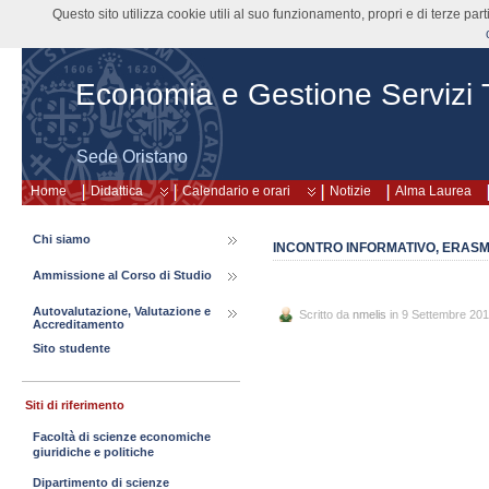
Questo sito utilizza cookie utili al suo funzionamento, propri e di terze pa
Economia e Gestione Servizi Tu
Sede Oristano
Home
Didattica
Calendario e orari
Notizie
Alma Laurea
Chi siamo
INCONTRO INFORMATIVO, ERASMUS
Ammissione al Corso di Studio
Autovalutazione, Valutazione e
Scritto da
nmelis
in 9 Settembre 20
Accreditamento
Sito studente
Siti di riferimento
Facoltà di scienze economiche
giuridiche e politiche
Dipartimento di scienze