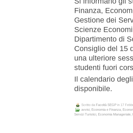
Si informano gli 
Finanza, Economi
Gestione dei Serv
Scienze Economic
Dipartimento di S
Consiglio del 15 
una ulteriore sess
studenti fuori cor
Il calendario deg
disponibile.
Scritto da
Facoltà SEGP
in 17 Febb
avvisi
,
Economia e Finanza
,
Econom
Servizi Turistici
,
Economia Manageriale
,