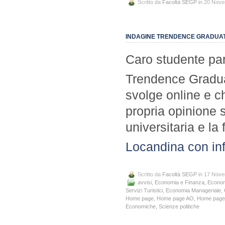
Scritto da
Facoltà SEGP
in 20 Nov
INDAGINE TRENDENCE GRADUA
Caro studente par
Trendence Gradua
svolge online e c
propria opinione 
universitaria e la 
Locandina con in
Scritto da
Facoltà SEGP
in 17 Nov
avvisi
,
Economia e Finanza
,
Econom
Servizi Turistici
,
Economia Manageriale
,
Home page
,
Home page AO
,
Home page
Economiche
,
Scienze politiche