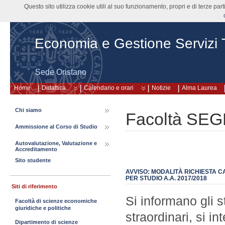
Questo sito utilizza cookie utili al suo funzionamento, propri e di terze pa
Economia e Gestione Servizi Tu
Sede Oristano
Home
Didattica
Calendario e orari
Notizie
Alma Laurea
Chi siamo
Facoltà SEG
Ammissione al Corso di Studio
Autovalutazione, Valutazione e
Accreditamento
Sito studente
AVVISO: MODALITÀ RICHIESTA 
PER STUDIO A.A. 2017/2018
Siti di riferimento
Si informano gli s
Facoltà di scienze economiche
giuridiche e politiche
straordinari, si i
Dipartimento di scienze