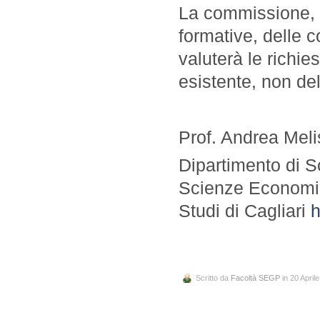
La commissione, o
formative, delle 
valuterà le richie
esistente, non d
Prof. Andrea Meli
Dipartimento di 
Scienze Economich
Studi di Cagliari
h
Scritto da
Facoltà SEGP
in 20 April