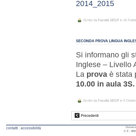
2014_2015
Scritto da
Facoltà SEGP
in 16 Febb
SECONDA PROVA LINGUA INGLES
Si informano gli 
Inglese – Livello 
La
prova
è stata 
10.00 in aula 3S.
Scritto da
Facoltà SEGP
in 9 Ottob
Precedenti
Univers
contatti
|
accessibilità
C.F.: 800