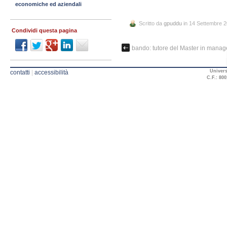
economiche ed aziendali
Scritto da
gpuddu
in 14 Settembre 
Condividi questa pagina
bando: tutore del Master in manag
Univers
contatti
|
accessibilità
C.F.: 800