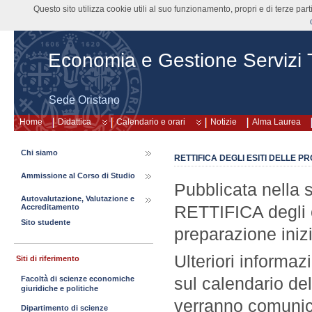
Questo sito utilizza cookie utili al suo funzionamento, propri e di terze pa
Economia e Gestione Servizi Tu
Sede Oristano
Home
Didattica
Calendario e orari
Notizie
Alma Laurea
Chi siamo
RETTIFICA DEGLI ESITI DELLE P
Ammissione al Corso di Studio
Pubblicata nella
Autovalutazione, Valutazione e
RETTIFICA degli e
Accreditamento
Sito studente
preparazione iniz
Ulteriori informazi
Siti di riferimento
sul calendario del
Facoltà di scienze economiche
giuridiche e politiche
verranno comuni
Dipartimento di scienze