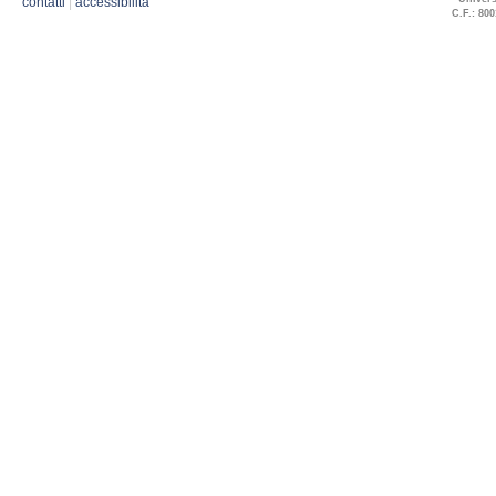
contatti
|
accessibilità
C.F.: 800