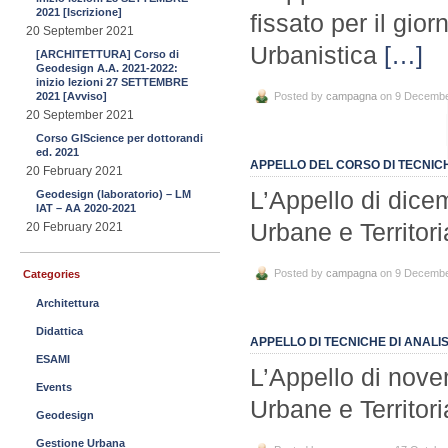
2021 [Iscrizione]
fissato per il gi
20 September 2021
Urbanistica
[…]
[ARCHITETTURA] Corso di
Geodesign A.A. 2021-2022:
inizio lezioni 27 SETTEMBRE
2021 [Avviso]
Posted by
campagna
on 9 Decembe
20 September 2021
Corso GIScience per dottorandi
ed. 2021
APPELLO DEL CORSO DI TECNICH
20 February 2021
L’Appello di dice
Geodesign (laboratorio) – LM
IAT – AA 2020-2021
Urbane e Territori
20 February 2021
Posted by
campagna
on 9 Decembe
Categories
Architettura
Didattica
APPELLO DI TECNICHE DI ANALIS
ESAMI
L’Appello di nove
Events
Urbane e Territoria
Geodesign
Gestione Urbana