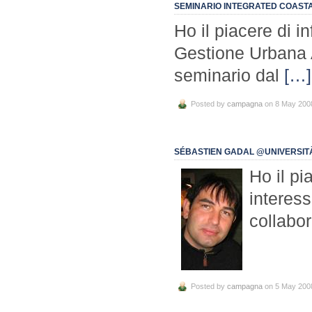
SEMINARIO INTEGRATED COASTA
Ho il piacere di i
Gestione Urbana A
seminario dal
[…]
Posted by
campagna
on 8 May 200
SÉBASTIEN GADAL @UNIVERSITÀ 
Ho il pi
interess
collabo
Posted by
campagna
on 5 May 200