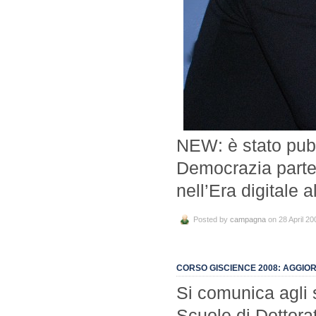
NEW: è stato pub
Democrazia partec
nell’Era digitale
Posted by
campagna
on 28 April 20
CORSO GISCIENCE 2008: AGGI
Si comunica agli s
Scuole di Dottorat