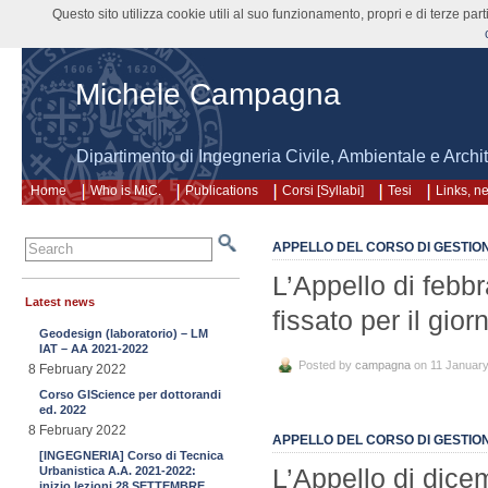
Questo sito utilizza cookie utili al suo funzionamento, propri e di terze pa
Michele Campagna
Dipartimento di Ingegneria Civile, Ambientale e Arch
Home
Who is MiC.
Publications
Corsi [Syllabi]
Tesi
Links, n
APPELLO DEL CORSO DI GESTIO
L’Appello di febb
Latest news
fissato per il gi
Geodesign (laboratorio) – LM
IAT – AA 2021-2022
Posted by
campagna
on 11 Januar
8 February 2022
Corso GIScience per dottorandi
ed. 2022
8 February 2022
APPELLO DEL CORSO DI GESTIO
[INGEGNERIA] Corso di Tecnica
L’Appello di dic
Urbanistica A.A. 2021-2022:
inizio lezioni 28 SETTEMBRE