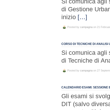
Si comunica agli s
di Gestione Urba
inizio
[…]
Posted by
campagna
on 21 Februa
CORSO DI TECNICHE DI ANALISI U
Si comunica agli s
di Tecniche di Ana
Posted by
campagna
on 27 Septem
CALENDARIO ESAMI: SESSIONE ES
Gli esami si svol
DIT (salvo divers