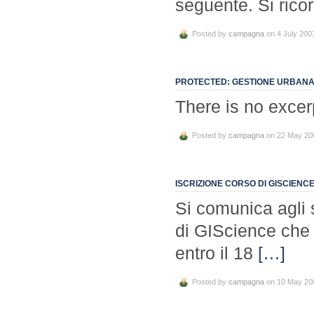
seguente. Si rico
Posted by
campagna
on 4 July 200
PROTECTED: GESTIONE URBANA:
There is no excer
Posted by
campagna
on 22 May 20
ISCRIZIONE CORSO DI GISCIENCE
Si comunica agli 
di GIScience che 
entro il 18
[…]
Posted by
campagna
on 10 May 20