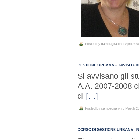
Posted by
campagna
on 4 April 200
GESTIONE URBANA – AVVISO UR
Si avvisano gli st
A.A. 2007-2008 ch
di
[…]
Posted by
campagna
on 5 March 2
CORSO DI GESTIONE URBANA: INIZ