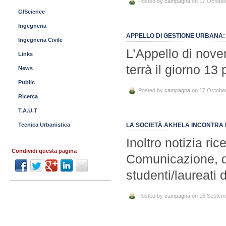
Posted by
campagna
on 17 Octobe
GIScience
Ingegneria
APPELLO DI GESTIONE URBANA:
Ingegneria Civile
L’Appello di nov
Links
terrà il giorno 1
News
Public
Posted by
campagna
on 17 Octobe
Ricerca
T.A.U.T
Tecnica Urbanistica
LA SOCIETÀ AKHELA INCONTRA I
Inoltro notizia ri
Condividi questa pagina
Comunicazione, di
studenti/laureati 
Posted by
campagna
on 16 Septem