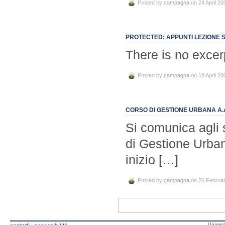
Posted by
campagna
on 24 April 20
PROTECTED: APPUNTI LEZIONE SU
There is no excer
Posted by
campagna
on 18 April 20
CORSO DI GESTIONE URBANA A.A. 
Si comunica agli s
di Gestione Urba
inizio
[…]
Posted by
campagna
on 26 Februa
Univers