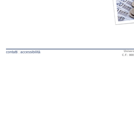
Univers
contatti
|
accessibilità
C.F.: 800