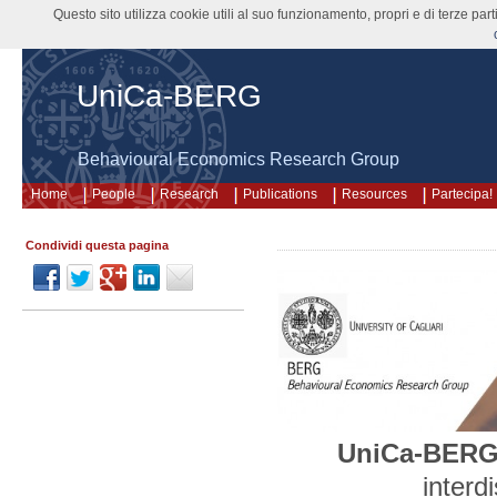
Questo sito utilizza cookie utili al suo funzionamento, propri e di terze pa
UniCa-BERG
Behavioural Economics Research Group
Home
People
Research
Publications
Resources
Partecipa!
Condividi questa pagina
UniCa-BER
interd