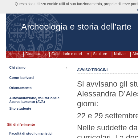
Questo sito utilizza cookie utili al suo funzionamento, propri e di terze pa
Archeologia e storia dell’arte
Home
Didattica
Calendario e orari
Strutture
Notizie
Al
Chi siamo
AVVISO TIROCINI
Come iscriversi
Si avvisano gli st
Orientamento
Alessandra D’Ales
Autovalutazione, Valutazione e
giorni:
Accreditamento (AVA)
Sito studente
22 e 29 settembre
Siti di riferimento
Nelle suddette dat
Facoltà di studi umanistici
curricolari. La do