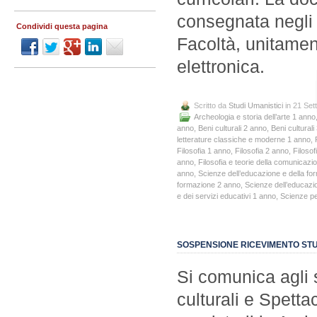
consegnata negli u
Condividi questa pagina
Facoltà, unitamen
elettronica.
Scritto da
Studi Umanistici
in 21 Set
Archeologia e storia dell’arte 1 anno
anno
,
Beni culturali 2 anno
,
Beni culturali
letterature classiche e moderne 1 anno
,
Filosofia 1 anno
,
Filosofia 2 anno
,
Filosof
anno
,
Filosofia e teorie della comunicazi
anno
,
Scienze dell’educazione e della f
formazione 2 anno
,
Scienze dell’educazi
e dei servizi educativi 1 anno
,
Scienze pe
SOSPENSIONE RICEVIMENTO STU
Si comunica agli st
culturali e Spetta