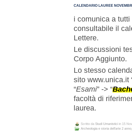
CALENDARIO LAUREE NOVEMBRE 
i comunica a tutti
consultabile il ca
Lettere.
Le discussioni tes
Corpo Aggiunto.
Lo stesso calenda
sito www.unica.it 
“
Esami
” -> “
Bache
facoltà di riferim
laurea.
Scritto da
Studi Umanistici
in 15 No
Archeologia e storia dell’arte 2 anno