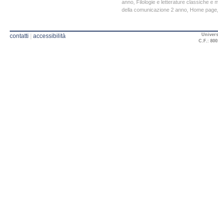
anno
,
Filologie e letterature classiche e
della comunicazione 2 anno
,
Home page
Univers
contatti
|
accessibilità
C.F.: 800