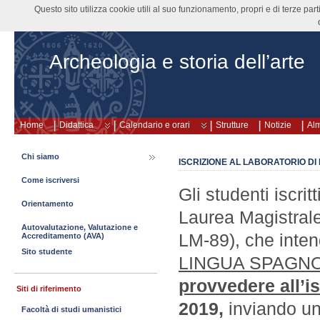
Questo sito utilizza cookie utili al suo funzionamento, propri e di terze pa
Archeologia e storia dell’arte
Home
Didattica
Calendario e orari
Strutture
Notizie
Al
Chi siamo
ISCRIZIONE AL LABORATORIO DI
Come iscriversi
Gli studenti iscri
Orientamento
Laurea Magistrale 
Autovalutazione, Valutazione e
LM-89), che inten
Accreditamento (AVA)
Sito studente
LINGUA SPAGNO
provvedere all’i
Siti di riferimento
2019,
inviando un
Facoltà di studi umanistici