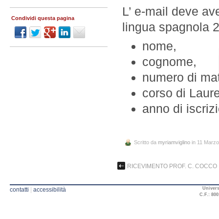
L’ e-mail deve a
Condividi questa pagina
lingua spagnola 2
nome,
cognome,
numero di mat
corso di Laur
anno di iscriz
Scritto da
myriamviglino
in 11 Marz
RICEVIMENTO PROF. C. COCCO
Univers
contatti
|
accessibilità
C.F.: 800