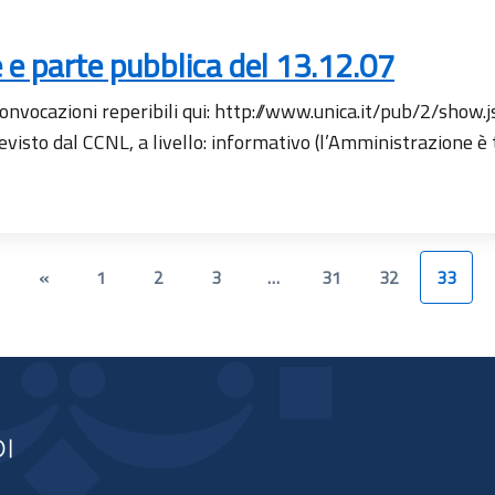
e e parte pubblica del 13.12.07
e convocazioni reperibili qui: http://www.unica.it/pub/2/sho
visto dal CCNL, a livello: informativo (l’Amministrazione è 
«
1
2
3
…
31
32
33