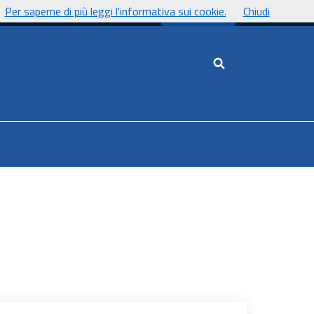
Per saperne di più leggi l'informativa sui cookie.
Chiudi
UnicaNews
Cerca nel sito