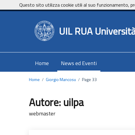
Vai ai contenuti
Vai al footer
Questo sito utilizza cookie utili al suo funzionamento, pr
UniCa - Università degli studi di Cagliari
UIL RUA Università 
Home
News ed Eventi
Home
/
Giorgio Mancosu
/
Page 33
Autore:
uilpa
webmaster