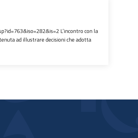
w.jsp?id=763&iso=282&is=2 L’incontro con la
tenuta ad illustrare decisioni che adotta