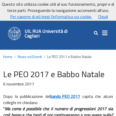
Vai ai contenuti
Vai al footer
Questo sito utilizza cookie utili al suo funzionamento, propri e di
UniCa - Università degli studi di Cagliari
terze parti. Proseguendo la navigazione acconsenti all'uso.
UnicaNews
Per saperne di più leggi l'informativa sui cookie.
Chiudi
UIL RUA Università di
Cagliari
Cerca nel sit
Home
/
News ed Eventi
/
Le PEO 2017 e Babbo Natale
Le PEO 2017 e Babbo Natale
6 novembre 2017
Dopo la pubblicazione del
bando PEO 2017
capita che alcuni
colleghi mi chiedano
“
Ma come è possibile che il numero di progressioni 2017 sia
così basso e che tanti di noi continueranno a non avere nulla?