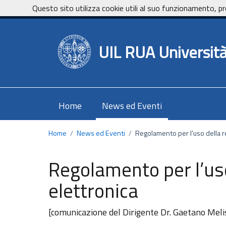
Vai ai contenuti
Vai al footer
Questo sito utilizza cookie utili al suo funzionamento, pr
UniCa - Università degli studi di Cagliari
UIL RUA Università 
Home
News ed Eventi
Home
/
News ed Eventi
/
Regolamento per l’uso della r
Regolamento per l’uso
elettronica
[comunicazione del Dirigente Dr. Gaetano Meli