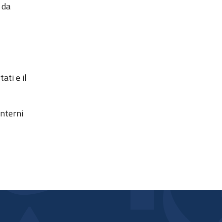
 da
ati e il
interni