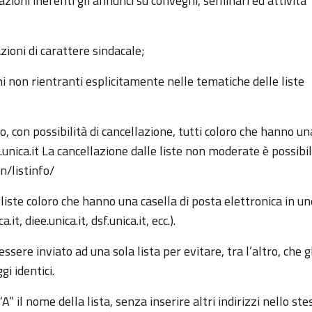
zioni inerenti gli annunci su convegni, seminari ed attività
zioni di carattere sindacale;
ni non rientranti esplicitamente nelle tematiche delle liste
io, con possibilità di cancellazione, tutti coloro che hanno un
m.unica.it La cancellazione dalle liste non moderate è possibil
n/listinfo/
 liste coloro che hanno una casella di posta elettronica in un
, diee.unica.it, dsf.unica.it, ecc.).
sere inviato ad una sola lista per evitare, tra l’altro, che gl
gi identici.
” il nome della lista, senza inserire altri indirizzi nello ste