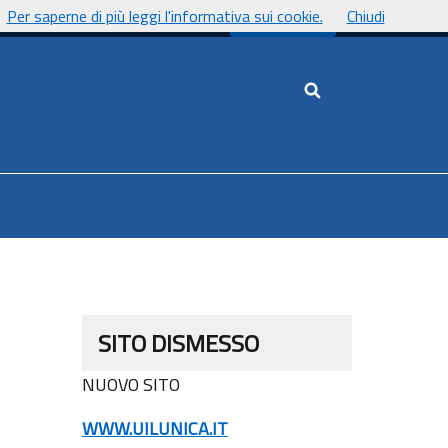
Per saperne di più leggi l'informativa sui cookie.
Chiudi
UnicaNews
Cerca nel sito
SITO DISMESSO
NUOVO SITO
WWW.UILUNICA.IT