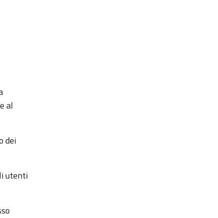
a
e al
o dei
i utenti
sso