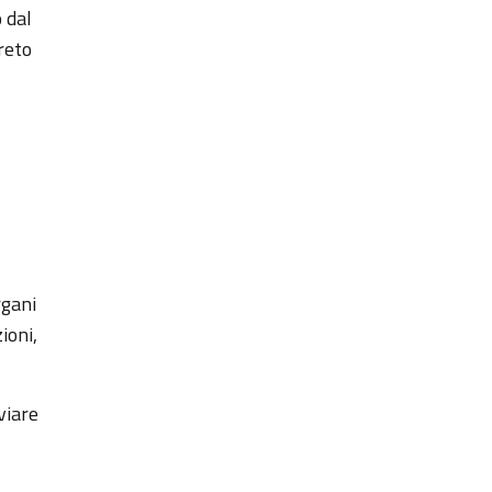
 dal
reto
rgani
ioni,
viare