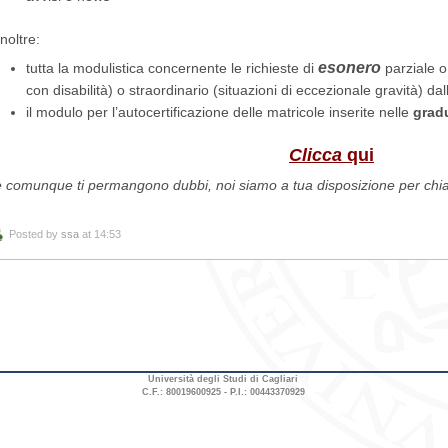
inoltre:
esonero
tutta la modulistica concernente le richieste di
parziale o 
con disabilità) o straordinario (situazioni di eccezionale gravità) da
il modulo per l’autocertificazione delle matricole inserite nelle
gradu
Clicca
qui
 comunque ti permangono dubbi, noi siamo a tua disposizione per chiari
Posted by
ssa
at 14:53
Università degli Studi di Cagliari
C.F.: 80019600925 - P.I.: 00443370929