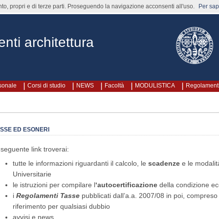
nto, propri e di terze parti. Proseguendo la navigazione acconsenti all'uso.
Per sape
nti architettura
rsonale
Corsi di studio
NEWS
Facoltà
MODULISTICA
Regolament
SSE ED ESONERI
 seguente link troverai:
tutte le informazioni riguardanti il calcolo, le
scadenze
e le modalit
Universitarie
le istruzioni per compilare l
‘autocertificazione
della condizione e
i
Regolamenti Tasse
pubblicati dall’a.a. 2007/08 in poi, compreso 
riferimento per qualsiasi dubbio
avvisi e news