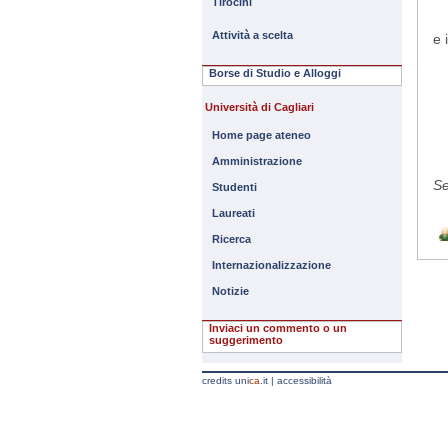
Tirocini
Attività a scelta
e 
Borse di Studio e Alloggi
Università di Cagliari
Home page ateneo
Amministrazione
Se
Studenti
Laureati
Ricerca
Internazionalizzazione
Notizie
Inviaci un commento o un
suggerimento
credits uni
ca
.it
|
accessibilità