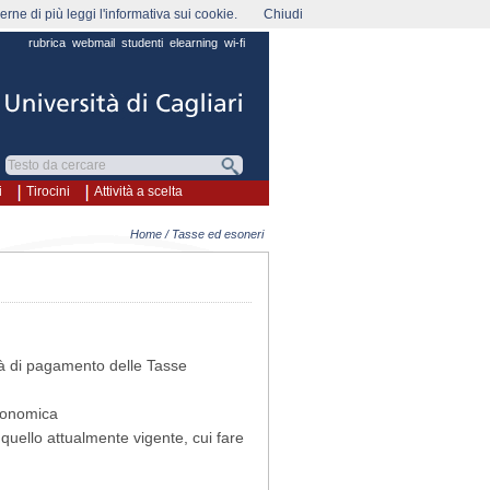
rne di più leggi l'informativa sui cookie.
Chiudi
rubrica
webmail
studenti
elearning
wi-fi
i
Tirocini
Attività a scelta
Home
/ Tasse ed esoneri
à di pagamento delle Tasse
conomica
quello attualmente vigente, cui fare