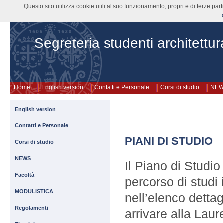
Questo sito utilizza cookie utili al suo funzionamento, propri e di terze pa
Segreteria studenti architettur
Home
English version
Contatti e Personale
Corsi di studio
NE
English version
Contatti e Personale
PIANI DI STUDIO
Corsi di studio
NEWS
Il Piano di Studi
Facoltà
percorso di studi 
MODULISTICA
nell’elenco detta
Regolamenti
arrivare alla Laur