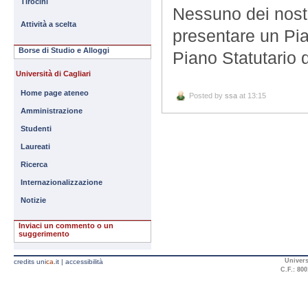
Tirocini
Nessuno dei nostr
Attività a scelta
presentare un Pia
Borse di Studio e Alloggi
Piano Statutario
Università di Cagliari
Home page ateneo
Posted by
ssa
at 13:15
Amministrazione
Studenti
Laureati
Ricerca
Internazionalizzazione
Notizie
Inviaci un commento o un
suggerimento
Univers
credits uni
ca
.it
|
accessibilità
C.F.: 800