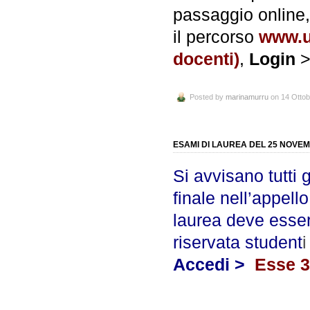
passaggio online
il percorso
www.u
docenti)
,
Login
Posted by
marinamurru
on 14 Ottob
ESAMI DI LAUREA DEL 25 NOVE
Si avvisano tutti 
finale nell’appello
laurea deve esser
riservata student
Accedi >
Esse 3