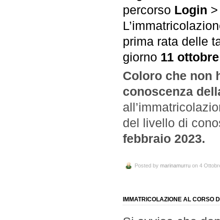
percorso
Login
L’immatricolazion
prima rata delle t
giorno
11 ottobr
Coloro che non h
conoscenza della
all’immatricolazi
del livello di con
febbraio 2023.
Posted by
marinamurru
on 4 Ottobr
IMMATRICOLAZIONE AL CORSO D