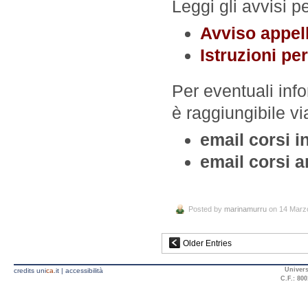
Leggi gli avvisi 
Avviso appell
Istruzioni pe
Per eventuali info
è raggiungibile vi
email corsi 
email corsi a
Posted by
marinamurru
on 14 Marz
Older Entries
Univers
credits uni
ca
.it
|
accessibilità
C.F.: 800