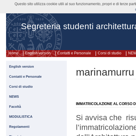
Questo sito utilizza cookie utili al suo funzionamento, propri e di terze pa
Segreteria studenti architettur
Home
English version
Contatti e Personale
Corsi di studio
NE
English version
marinamurru
Contatti e Personale
Corsi di studio
NEWS
IMMATRICOLAZIONE AL CORSO D
Facoltà
Si avvisa che ris
MODULISTICA
l’immatricolazione
Regolamenti