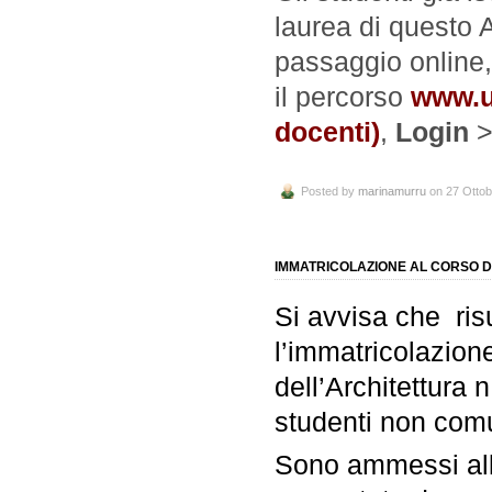
laurea di questo
passaggio online
il percorso
www.u
docenti)
,
Login
Posted by
marinamurru
on 27 Ottob
IMMATRICOLAZIONE AL CORSO D
Si avvisa che ris
l’immatricolazione
dell’Architettura 
studenti non comun
Sono ammessi all