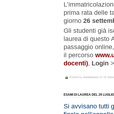
L’immatricolazion
prima rata delle t
giorno
26 settem
Gli studenti già is
laurea di questo
passaggio online
il percorso
www.u
docenti)
,
Login
Posted by
marinamurru
on 16 Sett
ESAMI DI LAUREA DEL 29 LUGLIO
Si avvisano tutti 