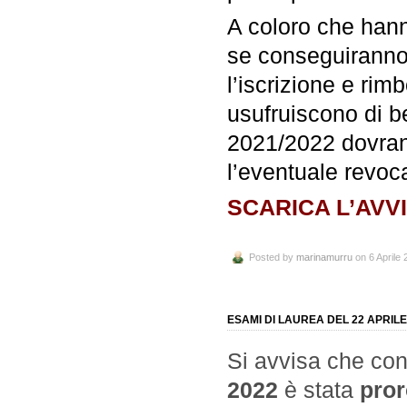
A coloro che hanno
se conseguiranno i
l’iscrizione e rim
usufruiscono di be
2021/2022 dovrann
l’eventuale revoc
SCARICA L’AVV
Posted by
marinamurru
on 6 Aprile 
ESAMI DI LAUREA DEL 22 APRILE
Si avvisa che co
2022
è stata
pror