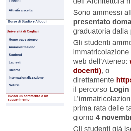
dell’Architettura 
Tirocini
Sono ammessi all
Attività a scelta
presentato doma
Borse di Studio e Alloggi
graduatoria dalla
Università di Cagliari
Home page ateneo
Gli studenti amm
Amministrazione
immatricolazione
Studenti
web dell’Ateneo:
Laureati
docenti)
, o
Ricerca
direttamente
http
Internazionalizzazione
Notizie
il percorso
Login
Inviaci un commento o un
L’immatricolazion
suggerimento
prima rata delle t
giorno
4 novemb
Gli studenti già is