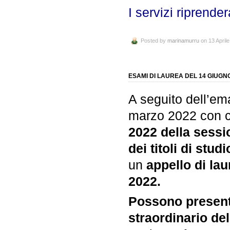
I servizi riprende
Posted by
marinamurru
on 13 April
ESAMI DI LAUREA DEL 14 GIUGNO
A seguito dell’em
marzo 2022 con c
2022 della sessi
dei titoli di stud
un
appello di la
2022.
Possono present
straordinario de