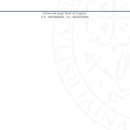
Università degli Studi di Cagliari
C.F.: 80019600925 - P.I.: 00443370929