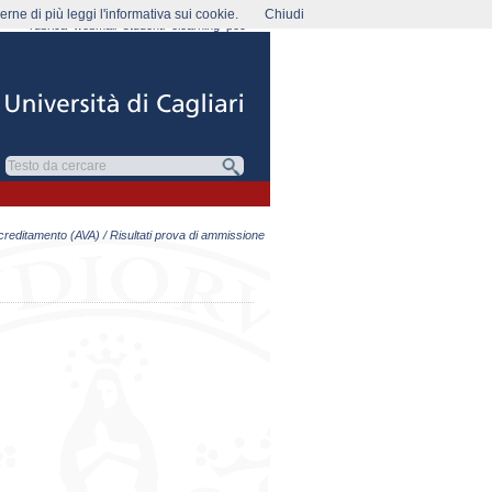
rne di più leggi l'informativa sui cookie.
Chiudi
rubrica
webmail
studenti
elearning
pec
ccreditamento (AVA)
/ Risultati prova di ammissione