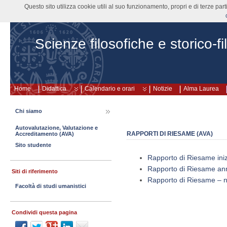
Questo sito utilizza cookie utili al suo funzionamento, propri e di terze pa
Scienze filosofiche e storico-fi
Home
Didattica
Calendario e orari
Notizie
Alma Laurea
Chi siamo
Autovalutazione, Valutazione e
RAPPORTI DI RIESAME (AVA)
Accreditamento (AVA)
Sito studente
Rapporto di Riesame ini
Rapporto di Riesame an
Siti di riferimento
Rapporto di Riesame –
Facoltà di studi umanistici
Condividi questa pagina