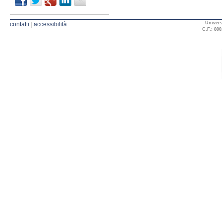
Univers
contatti
|
accessibilità
C.F.: 800