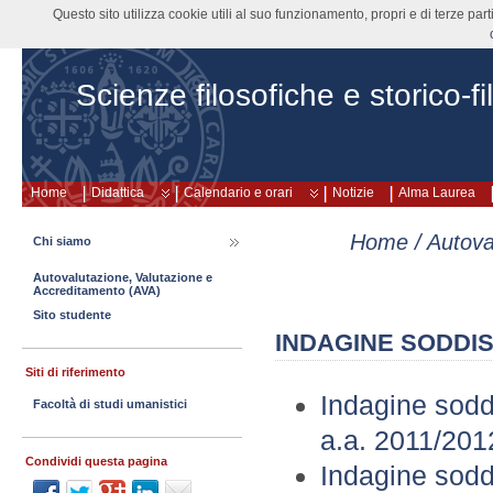
Questo sito utilizza cookie utili al suo funzionamento, propri e di terze pa
Scienze filosofiche e storico-fi
Home
Didattica
Calendario e orari
Notizie
Alma Laurea
Home
/
Autova
Chi siamo
Autovalutazione, Valutazione e
Accreditamento (AVA)
Sito studente
INDAGINE SODDI
Siti di riferimento
Indagine sodd
Facoltà di studi umanistici
a.a. 2011/201
Condividi questa pagina
Indagine soddi